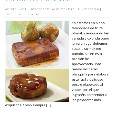
octubre 9, 2011 | Entrando en la Cocina con Claire |
13
|
Repostería
|
Thermomix
|
Tradicional
Ya estamos en plena
temporada de fruta
otoñal, y aunque no tan
variada y colorida como
la veraniega, debemos
sacarle su máximo
partido. Así en esta
ocasión he
aprovechado unas
hermosas peras
blanquilla para elaborar
este fácil y delicioso
postre elaborado al
vapor, con el que
lograréis sorprender a
los paladares más
exquisitos. Como siempre […]