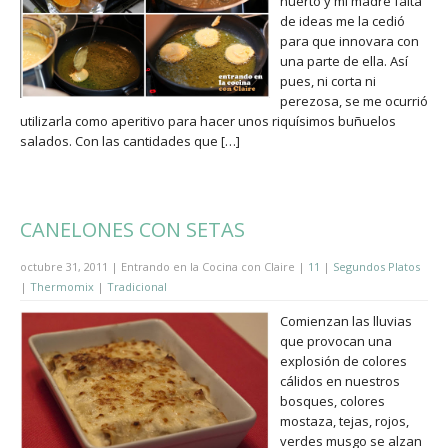
huerto y mi madre falta
de ideas me la cedió
para que innovara con
una parte de ella. Así
pues, ni corta ni
perezosa, se me ocurrió
utilizarla como aperitivo para hacer unos riquísimos buñuelos
salados. Con las cantidades que […]
CANELONES CON SETAS
octubre 31, 2011 | Entrando en la Cocina con Claire |
11
|
Segundos Platos
|
Thermomix
|
Tradicional
Comienzan las lluvias
que provocan una
explosión de colores
cálidos en nuestros
bosques, colores
mostaza, tejas, rojos,
verdes musgo se alzan