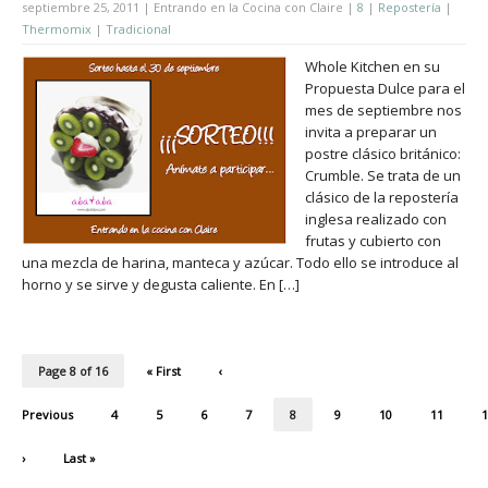
septiembre 25, 2011 | Entrando en la Cocina con Claire |
8
|
Repostería
|
Thermomix
|
Tradicional
Whole Kitchen en su
Propuesta Dulce para el
mes de septiembre nos
invita a preparar un
postre clásico británico:
Crumble. Se trata de un
clásico de la repostería
inglesa realizado con
frutas y cubierto con
una mezcla de harina, manteca y azúcar. Todo ello se introduce al
horno y se sirve y degusta caliente. En […]
Page 8 of 16
« First
‹
Previous
4
5
6
7
8
9
10
11
1
›
Last »