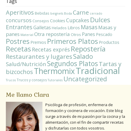
Tags
Aperitivos
Carne
Bebidas
beignets
Boda
cerrado
Dulces
concursos
Cupcakes
Cookies
Consejos
Entrantes
Masas
Masas y
Galletas
Libros
Helados
panes
Otra repostería
Panes
Pescado
Otros
Material
Primeros Platos
Postres
Productos
Premios
Repostería
Recetas
Recetas exprés
Salado
Restaurantes y lugares
Segundos Platos
Tartas y
Salud/Nutrición
Tradicional
Thermomix
bizcochos
Uncategorized
Trucos y consejos
Trucos
Tutoriales
Me llamo Clara
Psicóloga de profesión, enfermera de
formación y cocinera de vocación. Este blog
surge a través de mi pasión por la cocina y la
alimentación, con el fin de compartir recetas
y disfrutarlas con todos vosotros.