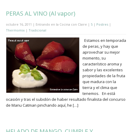
PERAS AL VINO (Al vapor)
octubre 16, 2011 | Entrando en la Cocina con Claire |
5
|
Postres
|
Thermomix
|
Tradicional
Estamos en temporada
de peras, y hay que
aprovechar su mejor
momento, su
característico aroma y
sabor y las excelentes
propiedades de la fruta
que madura con la
tierra y el clima que
tenemos. En está
ocasión y tras el subidón de haber resultado finalista del concurso
de Manu Catman pinchando aquí, he […]
HELADO DE MANGO, CUMPLE Y