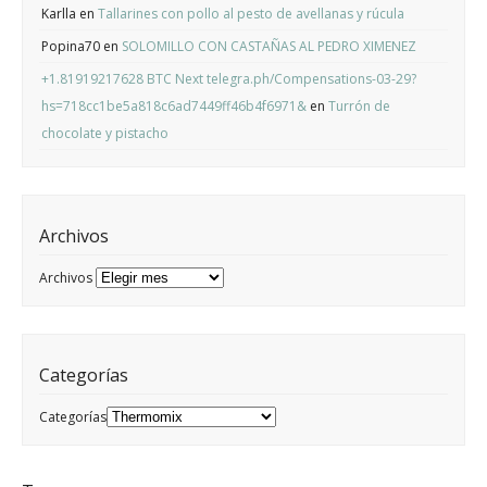
Karlla
en
Tallarines con pollo al pesto de avellanas y rúcula
Popina70
en
SOLOMILLO CON CASTAÑAS AL PEDRO XIMENEZ
+1.81919217628 BTC Next telegra.ph/Compensations-03-29?
hs=718cc1be5a818c6ad7449ff46b4f6971&
en
Turrón de
chocolate y pistacho
Archivos
Archivos
Categorías
Categorías