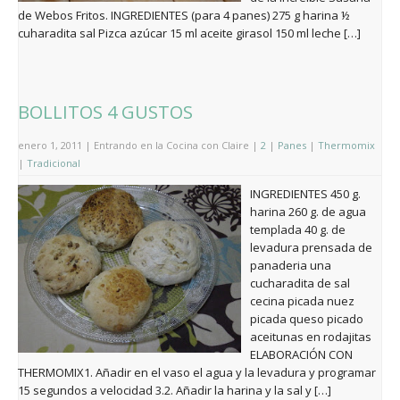
de Webos Fritos. INGREDIENTES (para 4 panes) 275 g harina ½
cuharadita sal Pizca azúcar 15 ml aceite girasol 150 ml leche […]
BOLLITOS 4 GUSTOS
enero 1, 2011 | Entrando en la Cocina con Claire |
2
|
Panes
|
Thermomix
|
Tradicional
INGREDIENTES 450 g.
harina 260 g. de agua
templada 40 g. de
levadura prensada de
panaderia una
cucharadita de sal
cecina picada nuez
picada queso picado
aceitunas en rodajitas
ELABORACIÓN CON
THERMOMIX1. Añadir en el vaso el agua y la levadura y programar
15 segundos a velocidad 3.2. Añadir la harina y la sal y […]