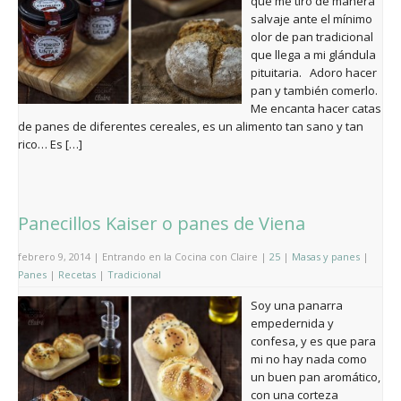
que me tiro de manera
salvaje ante el mínimo
olor de pan tradicional
que llega a mi glándula
pituitaria. Adoro hacer
pan y también comerlo.
Me encanta hacer catas
de panes de diferentes cereales, es un alimento tan sano y tan
rico… Es […]
Panecillos Kaiser o panes de Viena
febrero 9, 2014 | Entrando en la Cocina con Claire |
25
|
Masas y panes
|
Panes
|
Recetas
|
Tradicional
Soy una panarra
empedernida y
confesa, y es que para
mi no hay nada como
un buen pan aromático,
con una corteza