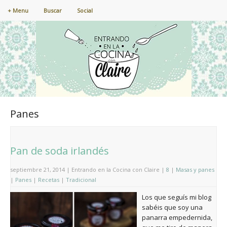
+ Menu
Buscar
Social
Panes
Pan de soda irlandés
septiembre 21, 2014 | Entrando en la Cocina con Claire |
8
|
Masas y panes
|
Panes
|
Recetas
|
Tradicional
Los que seguís mi blog
sabéis que soy una
panarra empedernida,