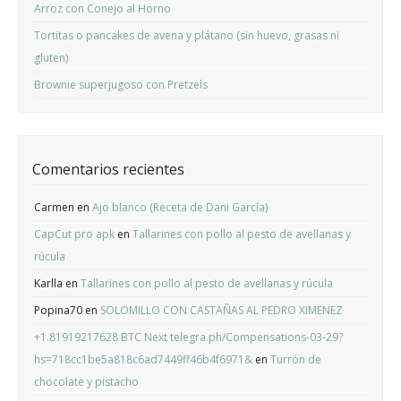
Arroz con Conejo al Horno
Tortitas o pancakes de avena y plátano (sin huevo, grasas ni
gluten)
Brownie superjugoso con Pretzels
Comentarios recientes
Carmen
en
Ajo blanco (Receta de Dani García)
CapCut pro apk
en
Tallarines con pollo al pesto de avellanas y
rúcula
Karlla
en
Tallarines con pollo al pesto de avellanas y rúcula
Popina70
en
SOLOMILLO CON CASTAÑAS AL PEDRO XIMENEZ
+1.81919217628 BTC Next telegra.ph/Compensations-03-29?
hs=718cc1be5a818c6ad7449ff46b4f6971&
en
Turrón de
chocolate y pistacho