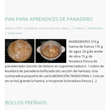
PAN PARA APRENDICES DE PANADERO
enero 1, 2011 | Entrando en la Cocina con Claire |
1
|
Panes
|
Thermomix
|
Tradicional
INGREDIENTES 310 g.
harina de fuerza 175 g.
de agua. 20 g.de aceite
de oliva 15 g. de
levadura fresca de
panaderia(en sección de lácteos en supermercados) o 1 sobre de
levadura de panaderia liofilizada (en sección de harinas). Una
cucharadina pequeña de sal ELABORACIÓN TRADICIONAL1. Colocar
en un bol grande la harina, e incoporar la levadura fresca […]
BOLLOS PREÑAOS