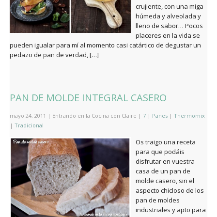
crujiente, con una miga
húmeda y alveolada y
lleno de sabor… Pocos
placeres en la vida se
pueden igualar para mí al momento casi catártico de degustar un
pedazo de pan de verdad, […]
PAN DE MOLDE INTEGRAL CASERO
mayo 24, 2011 | Entrando en la Cocina con Claire |
7
|
Panes
|
Thermomix
|
Tradicional
Os traigo una receta
para que podáis
disfrutar en vuestra
casa de un pan de
molde casero, sin el
aspecto chicloso de los
pan de moldes
industriales y apto para