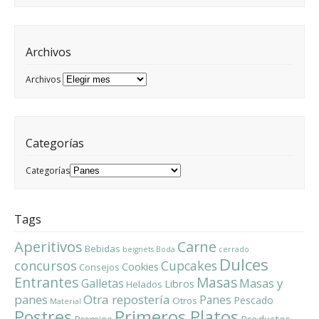
Archivos
Archivos
Categorías
Categorías
Tags
Aperitivos
Carne
Bebidas
beignets
Boda
cerrado
Dulces
concursos
Cupcakes
Cookies
Consejos
Entrantes
Masas
Masas y
Galletas
Libros
Helados
panes
Otra repostería
Panes
Pescado
Otros
Material
Primeros Platos
Postres