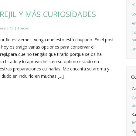
rú
EJIL Y MÁS CURIOSIDADES
So
Ar
aire |
13
|
Trucos
To
r fin es viernes, venga que esto está chupado. En el post
hu
 hoy os traigo varias opciones para conservar el
Br
rejil,para que no tengáis que tirarlo porque se os ha
rchitado y lo aprovechéis en su optimo estado en
estras preparaciones culinarias. Me encanta su aroma y
 dudo en incluirlo en muchas […]
C
C
Ca
de
Ka
av
Po