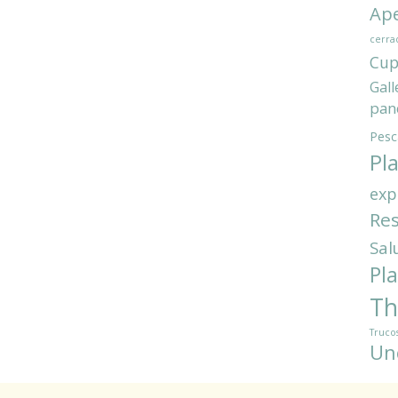
Ape
cerra
Cup
Gall
pan
Pesc
Pl
exp
Res
Sal
Pl
Th
Truco
Un