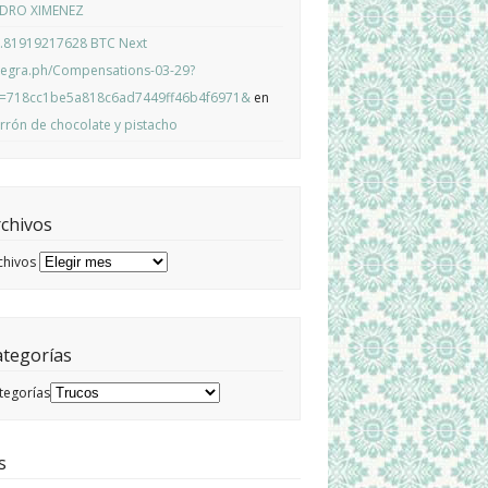
DRO XIMENEZ
.81919217628 BTC Next
legra.ph/Compensations-03-29?
=718cc1be5a818c6ad7449ff46b4f6971&
en
rrón de chocolate y pistacho
chivos
chivos
ategorías
tegorías
s