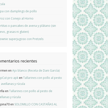
cula
pa con dumplings de pollo
roz con Conejo al Horno
rtitas o pancakes de avena y plátano (sin
evo, grasas ni gluten)
ownie superjugoso con Pretzels
omentarios recientes
armen
en
Ajo blanco (Receta de Dani García)
pCut pro apk
en
Tallarines con pollo al pesto
 avellanas y rúcula
rlla
en
Tallarines con pollo al pesto de
ellanas y rúcula
pina70
en
SOLOMILLO CON CASTAÑAS AL