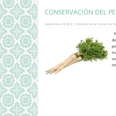
CONSERVACIÓN DEL PER
septiembre 14, 2012 | Entrando en la Cocina con Cl
Po
de
pe
ma
vu
no