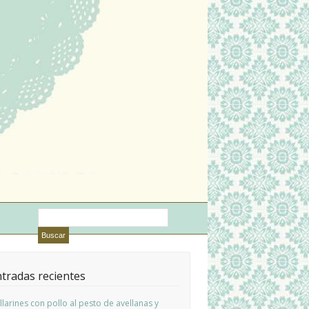
tradas recientes
llarines con pollo al pesto de avellanas y