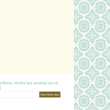
ríbete, recibe las recetas en tu
l