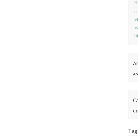
PE
+1
te
hs
Tu
Ar
Ar
C
Ca
Tag