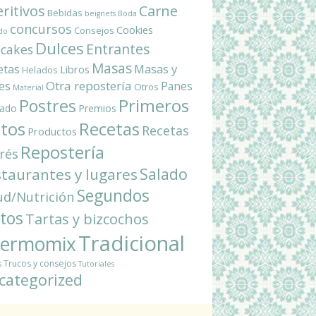
ritivos
Carne
Bebidas
beignets
Boda
concursos
Cookies
Consejos
do
Dulces
Entrantes
cakes
Masas
Masas y
etas
Libros
Helados
es
Otra repostería
Panes
Otros
Material
Primeros
Postres
ado
Premios
atos
Recetas
Recetas
Productos
Repostería
rés
Salado
taurantes y lugares
Segundos
ud/Nutrición
atos
Tartas y bizcochos
Tradicional
ermomix
Trucos y consejos
s
Tutoriales
categorized