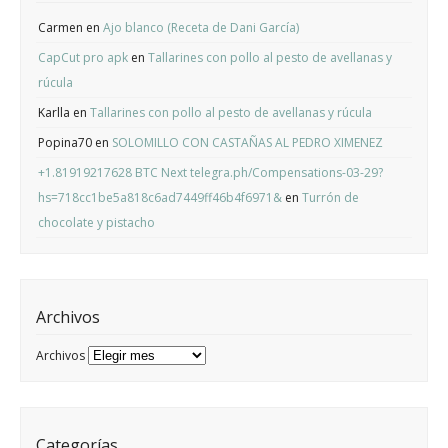
Carmen
en
Ajo blanco (Receta de Dani García)
CapCut pro apk
en
Tallarines con pollo al pesto de avellanas y
rúcula
Karlla
en
Tallarines con pollo al pesto de avellanas y rúcula
Popina70
en
SOLOMILLO CON CASTAÑAS AL PEDRO XIMENEZ
+1.81919217628 BTC Next telegra.ph/Compensations-03-29?
hs=718cc1be5a818c6ad7449ff46b4f6971&
en
Turrón de
chocolate y pistacho
Archivos
Archivos
Categorías