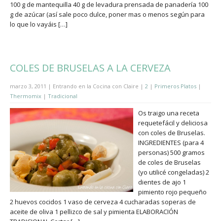
100 g de mantequilla 40 g de levadura prensada de panadería 100
g de azúcar (así sale poco dulce, poner mas o menos según para
lo que lo vayáis […]
COLES DE BRUSELAS A LA CERVEZA
marzo 3, 2011 | Entrando en la Cocina con Claire |
2
|
Primeros Platos
|
Thermomix
|
Tradicional
Os traigo una receta
requetefácil y deliciosa
con coles de Bruselas.
INGREDIENTES (para 4
personas) 500 gramos
de coles de Bruselas
(yo utilicé congeladas) 2
dientes de ajo 1
pimiento rojo pequeño
2 huevos cocidos 1 vaso de cerveza 4 cucharadas soperas de
aceite de oliva 1 pellizco de sal y pimienta ELABORACIÓN