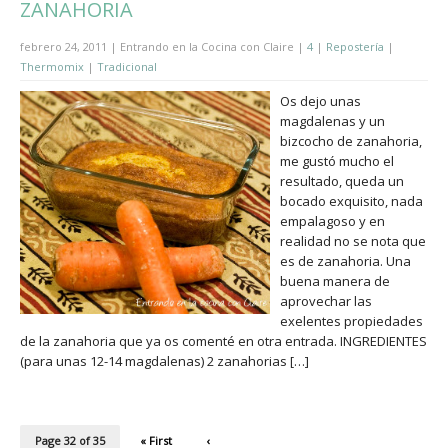
ZANAHORIA
febrero 24, 2011 | Entrando en la Cocina con Claire |
4
|
Repostería
|
Thermomix
|
Tradicional
Os dejo unas
magdalenas y un
bizcocho de zanahoria,
me gustó mucho el
resultado, queda un
bocado exquisito, nada
empalagoso y en
realidad no se nota que
es de zanahoria. Una
buena manera de
aprovechar las
exelentes propiedades
de la zanahoria que ya os comenté en otra entrada. INGREDIENTES
(para unas 12-14 magdalenas) 2 zanahorias […]
Page 32 of 35
« First
‹