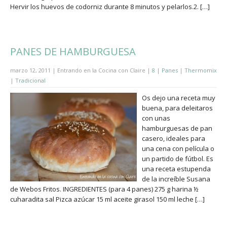
Hervir los huevos de codorniz durante 8 minutos y pelarlos.2. […]
PANES DE HAMBURGUESA
marzo 12, 2011 | Entrando en la Cocina con Claire |
8
|
Panes
|
Thermomix
|
Tradicional
Os dejo una receta muy
buena, para deleitaros
con unas
hamburguesas de pan
casero, ideales para
una cena con película o
un partido de fútbol. Es
una receta estupenda
de la increíble Susana
de Webos Fritos. INGREDIENTES (para 4 panes) 275 g harina ½
cuharadita sal Pizca azúcar 15 ml aceite girasol 150 ml leche […]