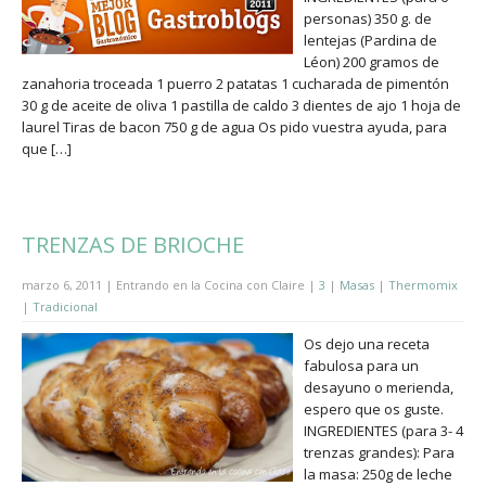
personas) 350 g. de
lentejas (Pardina de
Léon) 200 gramos de
zanahoria troceada 1 puerro 2 patatas 1 cucharada de pimentón
30 g de aceite de oliva 1 pastilla de caldo 3 dientes de ajo 1 hoja de
laurel Tiras de bacon 750 g de agua Os pido vuestra ayuda, para
que […]
TRENZAS DE BRIOCHE
marzo 6, 2011 | Entrando en la Cocina con Claire |
3
|
Masas
|
Thermomix
|
Tradicional
Os dejo una receta
fabulosa para un
desayuno o merienda,
espero que os guste.
INGREDIENTES (para 3- 4
trenzas grandes): Para
la masa: 250g de leche