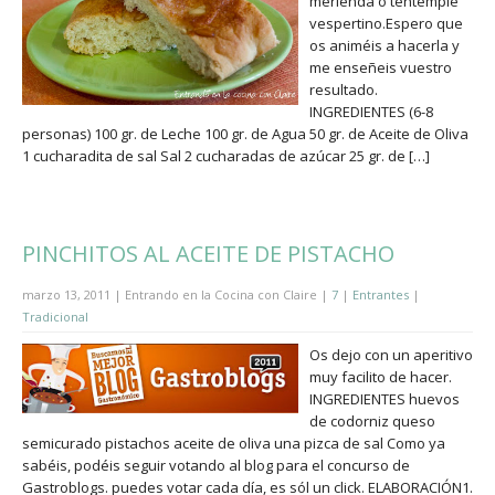
merienda o tentempié
vespertino.Espero que
os animéis a hacerla y
me enseñeis vuestro
resultado.
INGREDIENTES (6-8
personas) 100 gr. de Leche 100 gr. de Agua 50 gr. de Aceite de Oliva
1 cucharadita de sal Sal 2 cucharadas de azúcar 25 gr. de […]
PINCHITOS AL ACEITE DE PISTACHO
marzo 13, 2011 | Entrando en la Cocina con Claire |
7
|
Entrantes
|
Tradicional
Os dejo con un aperitivo
muy facilito de hacer.
INGREDIENTES huevos
de codorniz queso
semicurado pistachos aceite de oliva una pizca de sal Como ya
sabéis, podéis seguir votando al blog para el concurso de
Gastroblogs. puedes votar cada día, es sól un click. ELABORACIÓN1.