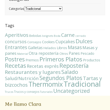
Categorías
Tags
Aperitivos
Carne
Bebidas
beignets
Boda
cerrado
Dulces
concursos
Cupcakes
Cookies
Consejos
Entrantes
Masas
Masas y
Galletas
Libros
Helados
panes
Otra repostería
Panes
Pescado
Otros
Material
Primeros Platos
Postres
Productos
Premios
Repostería
Recetas
Recetas exprés
Salado
Restaurantes y lugares
Segundos Platos
Tartas y
Salud/Nutrición
Tradicional
Thermomix
bizcochos
Uncategorized
Trucos y consejos
Trucos
Tutoriales
Me llamo Clara