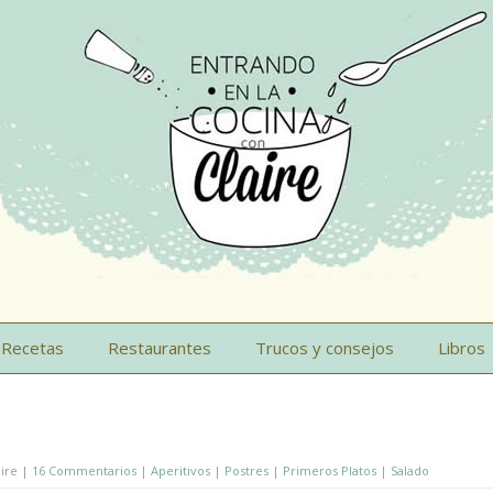
Recetas
Restaurantes
Trucos y consejos
Libros
aire |
16 Commentarios
|
Aperitivos
|
Postres
|
Primeros Platos
|
Salado