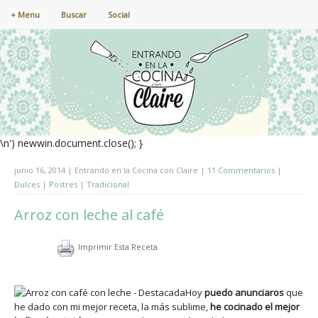
+ Menu
Buscar
Social
\n') newwin.document.close(); }
junio 16, 2014 | Entrando en la Cocina con Claire |
11 Commentarios
|
Dulces
|
Postres
|
Tradicional
Arroz con leche al café
Imprimir Esta Receta
Hoy
puedo anunciaros
que
he dado con mi mejor receta, la más sublime,
he cocinado el mejor