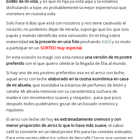
bollito de mi vida
, y es que mi hija ya está aquí y la estamos
disfrutando a tope, es probablemente la mejor experiencia que
viviremos en nuestra vida.
Solo hace 6 días que está con nosotros y nos tiene cautivado el
corazón, no podemos dejar de mirarla, supongo que los que sois
papás y mamás identificáis esta sensación. En mi blog sobre
maternidad
os la presento en una foto
pinchando
AQUÍ
y os invito
a participar en un
SORTEO
muy especial.
En esta ocasión os traigo con esta noticia
una versión de mi postre
preferido
con el que quiero celebrar la llegada de Èlia al mundo.
Si hay uno de mis postres preferidos ese es el arroz con leche,
aquel arroz con leche
elaborado en la cocina económica en casa
de mi abuela
, que inundaba la estancia de perfumes de limón y
canela. Mi abuela removía con su característica cuchara de
madera con movimientos suaves y relajados , para que poco
después todos pudiéramos gozar de un bocado cremoso y
riquísimo.
El arroz con leche de hoy
es extramadamente cremoso y con
menor proporción de arroz lo que lo hace más suave
, el sabor
café lo convierte en un ideal postre frío para las comidas estivales.
Para esta receta utilice los sobre de Nescafé Classic que venían en