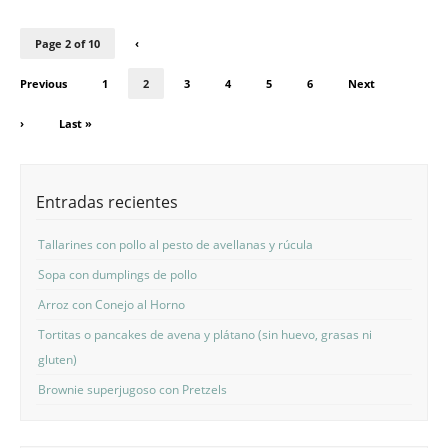
Page 2 of 10
‹
Previous
1
2
3
4
5
6
Next
›
Last »
Entradas recientes
Tallarines con pollo al pesto de avellanas y rúcula
Sopa con dumplings de pollo
Arroz con Conejo al Horno
Tortitas o pancakes de avena y plátano (sin huevo, grasas ni
gluten)
Brownie superjugoso con Pretzels