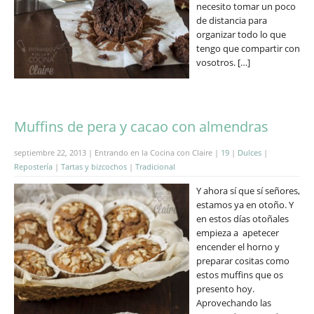
necesito tomar un poco
de distancia para
organizar todo lo que
tengo que compartir con
vosotros. […]
Muffins de pera y cacao con almendras
septiembre 22, 2013 | Entrando en la Cocina con Claire |
19
|
Dulces
|
Repostería
|
Tartas y bizcochos
|
Tradicional
Y ahora sí que sí señores,
estamos ya en otoño. Y
en estos días otoñales
empieza a apetecer
encender el horno y
preparar cositas como
estos muffins que os
presento hoy.
Aprovechando las