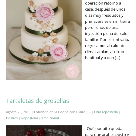
operación retorno a
casa, después de unos
días muy fresquitos y
primaverales en mi tierra
pero llenos de una
inyección plena del calor
familiar. Por el contrario,
regresamos al calor del
clima catalán, al ritmo
habitual y a una […]
Tartaletas de grosellas
agosto 25, 2013 | Entrando en la Cocina con Claire |
5
|
Otra repostería
|
Postres
|
Repostería
|
Tradicional
Qué poquito queda
para que acabe agosto y