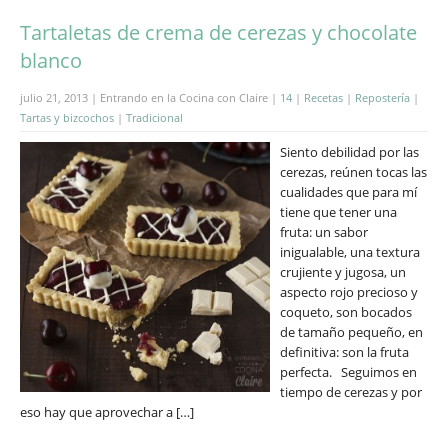
Tartaletas de crema de cerezas y chocolate
blanco
julio 21, 2013 | Entrando en la Cocina con Claire |
14
|
Recetas
|
Repostería
|
Tartas y bizcochos
|
Tradicional
Siento debilidad por las
cerezas, reúnen tocas las
cualidades que para mí
tiene que tener una
fruta: un sabor
inigualable, una textura
crujiente y jugosa, un
aspecto rojo precioso y
coqueto, son bocados
de tamaño pequeño, en
definitiva: son la fruta
perfecta. Seguimos en
tiempo de cerezas y por
eso hay que aprovechar a […]