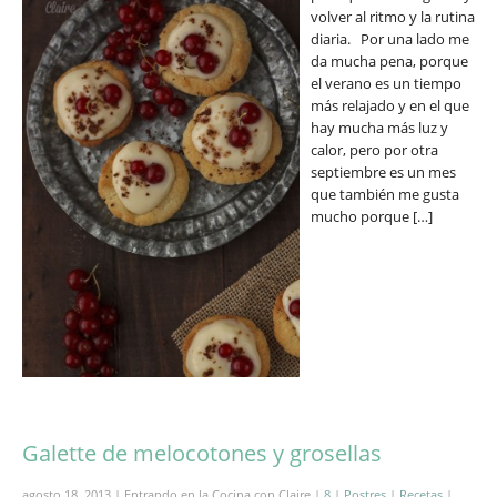
volver al ritmo y la rutina
diaria. Por una lado me
da mucha pena, porque
el verano es un tiempo
más relajado y en el que
hay mucha más luz y
calor, pero por otra
septiembre es un mes
que también me gusta
mucho porque […]
Galette de melocotones y grosellas
agosto 18, 2013 | Entrando en la Cocina con Claire |
8
|
Postres
|
Recetas
|