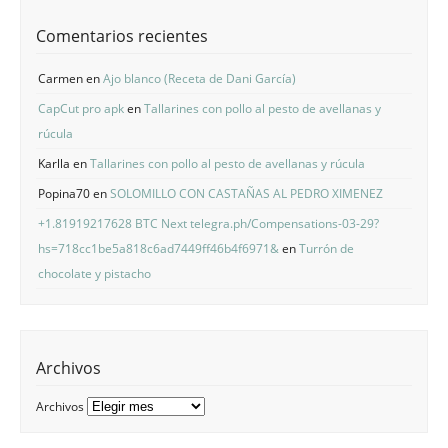
Comentarios recientes
Carmen
en
Ajo blanco (Receta de Dani García)
CapCut pro apk
en
Tallarines con pollo al pesto de avellanas y
rúcula
Karlla
en
Tallarines con pollo al pesto de avellanas y rúcula
Popina70
en
SOLOMILLO CON CASTAÑAS AL PEDRO XIMENEZ
+1.81919217628 BTC Next telegra.ph/Compensations-03-29?
hs=718cc1be5a818c6ad7449ff46b4f6971&
en
Turrón de
chocolate y pistacho
Archivos
Archivos