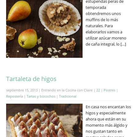
estupendas peras de
temporada
obtendremos unos
muffins de lo más
naturales. Para
elaborarlos vamos a
utilizar azúcar moreno
de caña integral, lo […]
Tartaleta de higos
septiembre 15, 2013 | Entrando en la Cocina con Claire |
22
|
Postres
|
Repostería
|
Tartas y bizcochos
|
Tradicional
En casa nos encantan los
higos y especialmente
ahora que están en su
momento más álgido y
nos gustan tanto en