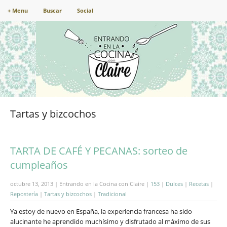
+ Menu
Buscar
Social
Tartas y bizcochos
TARTA DE CAFÉ Y PECANAS: sorteo de
cumpleaños
octubre 13, 2013 | Entrando en la Cocina con Claire |
153
|
Dulces
|
Recetas
|
Repostería
|
Tartas y bizcochos
|
Tradicional
Ya estoy de nuevo en España, la experiencia francesa ha sido
alucinante he aprendido muchísimo y disfrutado al máximo de sus