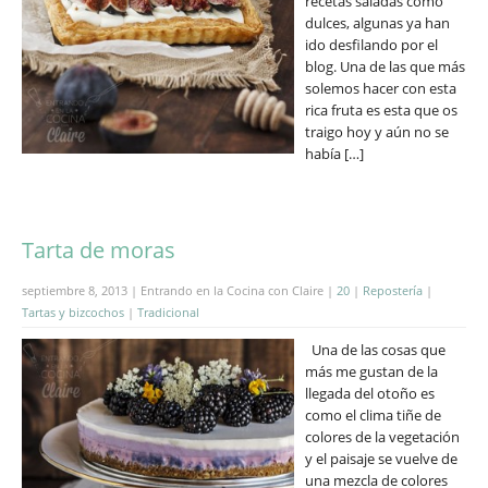
recetas saladas como
dulces, algunas ya han
ido desfilando por el
blog. Una de las que más
solemos hacer con esta
rica fruta es esta que os
traigo hoy y aún no se
había […]
Tarta de moras
septiembre 8, 2013 | Entrando en la Cocina con Claire |
20
|
Repostería
|
Tartas y bizcochos
|
Tradicional
Una de las cosas que
más me gustan de la
llegada del otoño es
como el clima tiñe de
colores de la vegetación
y el paisaje se vuelve de
una mezcla de colores