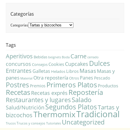
Categorías
Categorías
Tags
Aperitivos
Carne
Bebidas
beignets
Boda
cerrado
Dulces
concursos
Cupcakes
Cookies
Consejos
Entrantes
Masas
Masas y
Galletas
Libros
Helados
panes
Otra repostería
Panes
Pescado
Otros
Material
Primeros Platos
Postres
Productos
Premios
Repostería
Recetas
Recetas exprés
Salado
Restaurantes y lugares
Segundos Platos
Tartas y
Salud/Nutrición
Tradicional
Thermomix
bizcochos
Uncategorized
Trucos y consejos
Trucos
Tutoriales