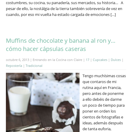
costumbres, su cocina, su panadería, sus mercados, su historia… A
pesar de ello, la nostálgia de la tierra también sobrevenía de vez en
cuando, por eso mi vuelta ha estado cargada de emociones […]
Muffins de chocolate y banana al ron y…
cómo hacer cápsulas caseras
octubre 6, 2013 | Entrando en la Cocina con Claire |
17
|
Cupcakes
|
Dulces
|
Repostería
|
Tradicional
Tengo muchísimas cosas
que contaros de mi
rutina aquí en Francia,
pero antes de ponerme
a ello debéis de darme
un poco de tiempo para
poner en orden los
cientos de fotografías e
ideas, además después
de tanta euforia,