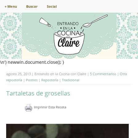
+ Menu
Buscar
Social
\n') newwin.document.close(); }
agosto 25, 2013 | Entrando en la Cocina con Claire |
5 Commentarios
|
Otra
repostería
|
Postres
|
Repostería
|
Tradicional
Tartaletas de grosellas
Imprimir Esta Receta