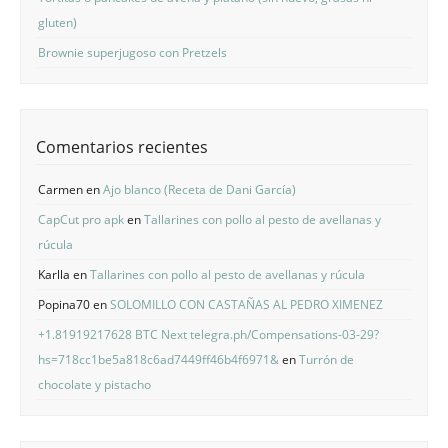
gluten)
Brownie superjugoso con Pretzels
Comentarios recientes
Carmen
en
Ajo blanco (Receta de Dani García)
CapCut pro apk
en
Tallarines con pollo al pesto de avellanas y
rúcula
Karlla
en
Tallarines con pollo al pesto de avellanas y rúcula
Popina70
en
SOLOMILLO CON CASTAÑAS AL PEDRO XIMENEZ
+1.81919217628 BTC Next telegra.ph/Compensations-03-29?
hs=718cc1be5a818c6ad7449ff46b4f6971&
en
Turrón de
chocolate y pistacho