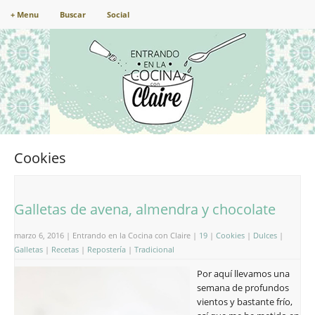
+ Menu
Buscar
Social
Cookies
Galletas de avena, almendra y chocolate
marzo 6, 2016 | Entrando en la Cocina con Claire |
19
|
Cookies
|
Dulces
|
Galletas
|
Recetas
|
Repostería
|
Tradicional
Por aquí llevamos una
semana de profundos
vientos y bastante frío,