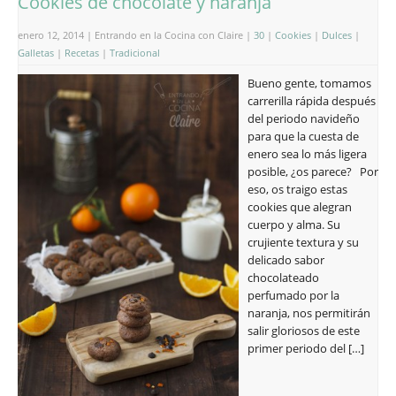
Cookies de chocolate y naranja
enero 12, 2014 | Entrando en la Cocina con Claire |
30
|
Cookies
|
Dulces
|
Galletas
|
Recetas
|
Tradicional
Bueno gente, tomamos
carrerilla rápida después
del periodo navideño
para que la cuesta de
enero sea lo más ligera
posible, ¿os parece? Por
eso, os traigo estas
cookies que alegran
cuerpo y alma. Su
crujiente textura y su
delicado sabor
chocolateado
perfumado por la
naranja, nos permitirán
salir gloriosos de este
primer periodo del […]