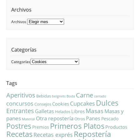
Archivos
Archivos
Categorías
Categorías
Tags
Aperitivos
Carne
Bebidas
beignets
Boda
cerrado
Dulces
concursos
Cupcakes
Cookies
Consejos
Entrantes
Masas
Masas y
Galletas
Libros
Helados
panes
Otra repostería
Panes
Pescado
Otros
Material
Primeros Platos
Postres
Productos
Premios
Repostería
Recetas
Recetas exprés