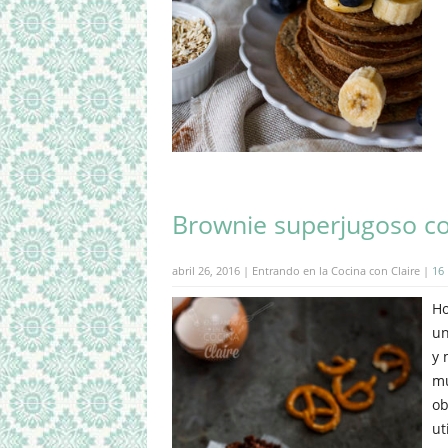
Brownie superjugoso co
abril 26, 2016 | Entrando en la Cocina con Claire |
16
Ho
un
y 
mu
ob
ut