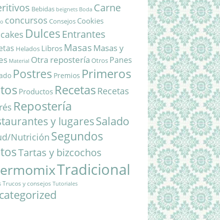
ritivos
Carne
Bebidas
beignets
Boda
concursos
Cookies
Consejos
do
Dulces
Entrantes
cakes
Masas
Masas y
etas
Libros
Helados
es
Otra repostería
Panes
Otros
Material
Primeros
Postres
ado
Premios
atos
Recetas
Recetas
Productos
Repostería
rés
Salado
taurantes y lugares
Segundos
ud/Nutrición
atos
Tartas y bizcochos
Tradicional
hermomix
Trucos y consejos
s
Tutoriales
categorized