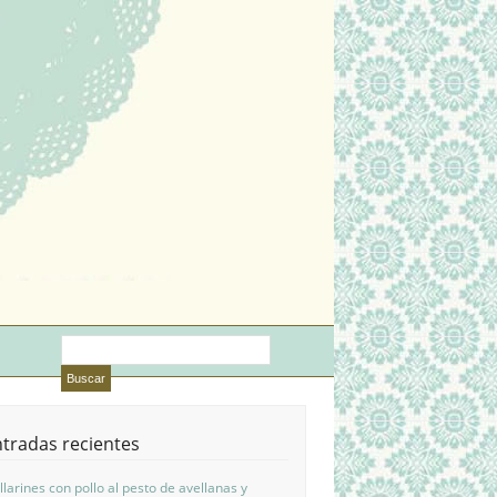
tradas recientes
llarines con pollo al pesto de avellanas y