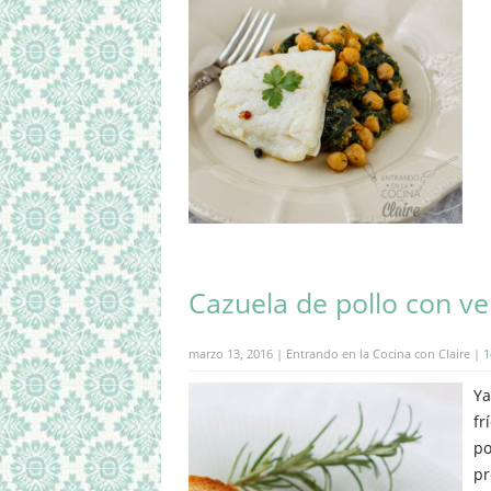
Cazuela de pollo con v
marzo 13, 2016 | Entrando en la Cocina con Claire |
1
Ya
fr
po
pr