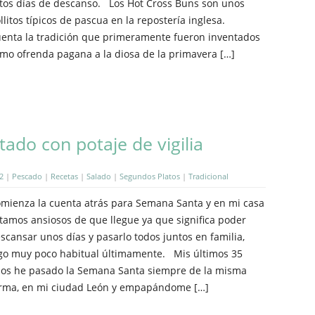
tos días de descanso. Los Hot Cross Buns son unos
llitos típicos de pascua en la repostería inglesa.
enta la tradición que primeramente fueron inventados
mo ofrenda pagana a la diosa de la primavera […]
ado con potaje de vigilia
2
|
Pescado
|
Recetas
|
Salado
|
Segundos Platos
|
Tradicional
mienza la cuenta atrás para Semana Santa y en mi casa
tamos ansiosos de que llegue ya que significa poder
scansar unos días y pasarlo todos juntos en familia,
go muy poco habitual últimamente. Mis últimos 35
os he pasado la Semana Santa siempre de la misma
rma, en mi ciudad León y empapándome […]