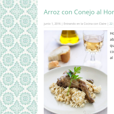
Arroz con Conejo al Ho
junio 1, 2016 | Entrando en la Cocina con Claire |
22
Ho
ab
qu
co
al