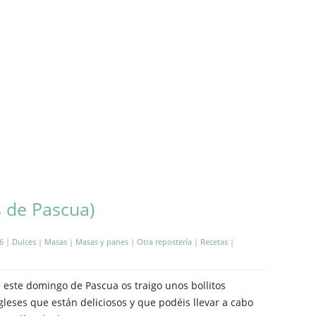
s de Pascua)
6
|
Dulces
|
Masas
|
Masas y panes
|
Otra repostería
|
Recetas
|
 este domingo de Pascua os traigo unos bollitos
gleses que están deliciosos y que podéis llevar a cabo