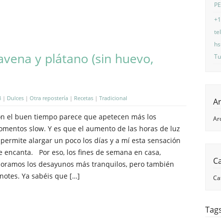
P
+1
te
hs
avena y plátano (sin huevo,
Tu
8
|
Dulces
|
Otra repostería
|
Recetas
|
Tradicional
A
n el buen tiempo parece que apetecen más los
Ar
mentos slow. Y es que el aumento de las horas de luz
 permite alargar un poco los días y a mí esta sensación
 encanta. Por eso, los fines de semana en casa,
C
oramos los desayunos más tranquilos, pero también
notes. Ya sabéis que […]
Ca
Tag