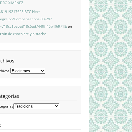
EDRO XIMENEZ
.81919217628 BTC Next
legra.ph/Compensations-03-29?
=718cc1be5a818c6ad7449ff46b4f6971&
en
rrón de chocolate y pistacho
rchivos
chivos
ategorías
tegorías
s