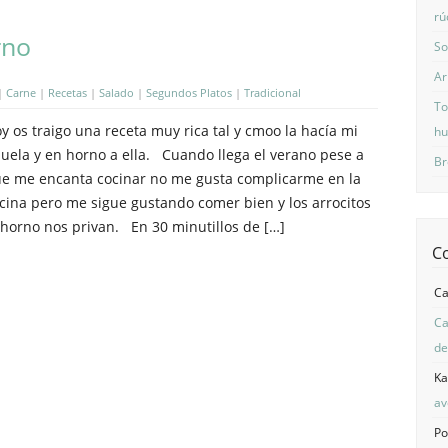
rú
rno
So
Ar
|
Carne
|
Recetas
|
Salado
|
Segundos Platos
|
Tradicional
To
y os traigo una receta muy rica tal y cmoo la hacía mi
hu
uela y en horno a ella. Cuando llega el verano pese a
Br
e me encanta cocinar no me gusta complicarme en la
cina pero me sigue gustando comer bien y los arrocitos
 horno nos privan. En 30 minutillos de […]
C
C
Ca
de
Ka
av
Po