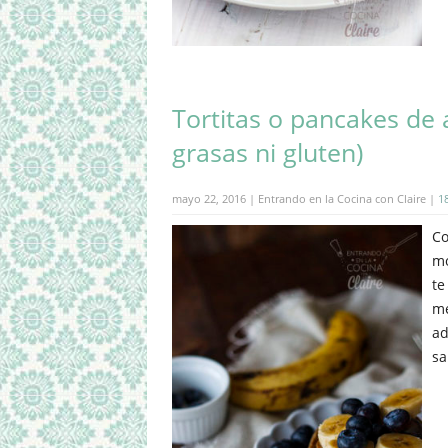
Tortitas o pancakes de 
grasas ni gluten)
mayo 22, 2016 | Entrando en la Cocina con Claire |
1
Co
mo
te
me
ad
sa