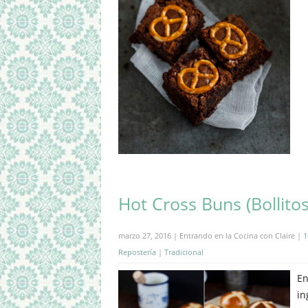
Hot Cross Buns (Bollito
marzo 27, 2016 | Entrando en la Cocina con Claire |
1
Repostería
|
Tradicional
En
in