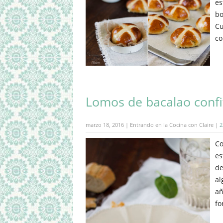
es
bo
Cu
co
Lomos de bacalao confit
marzo 18, 2016 | Entrando en la Cocina con Claire |
2
Co
es
de
al
añ
fo