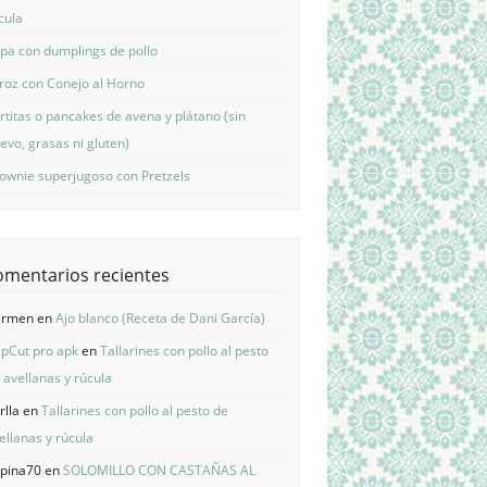
cula
pa con dumplings de pollo
roz con Conejo al Horno
rtitas o pancakes de avena y plátano (sin
evo, grasas ni gluten)
ownie superjugoso con Pretzels
omentarios recientes
armen
en
Ajo blanco (Receta de Dani García)
pCut pro apk
en
Tallarines con pollo al pesto
 avellanas y rúcula
rlla
en
Tallarines con pollo al pesto de
ellanas y rúcula
pina70
en
SOLOMILLO CON CASTAÑAS AL