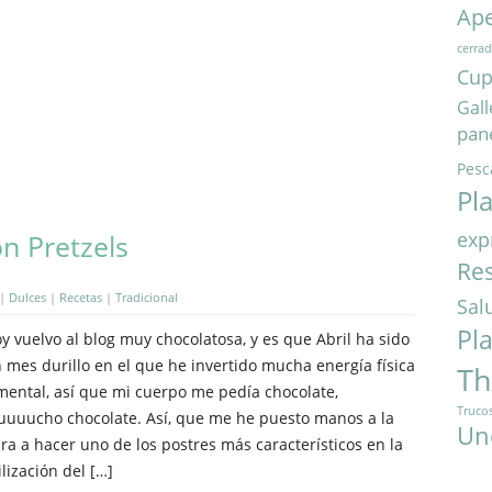
Ape
cerra
Cup
Gall
pan
Pesc
Pl
exp
n Pretzels
Res
|
Dulces
|
Recetas
|
Tradicional
Sal
Pl
y vuelvo al blog muy chocolatosa, y es que Abril ha sido
 mes durillo en el que he invertido mucha energía física
T
mental, así que mi cuerpo me pedía chocolate,
Truco
uuucho chocolate. Así, que me he puesto manos a la
Un
ra a hacer uno de los postres más característicos en la
ilización del […]