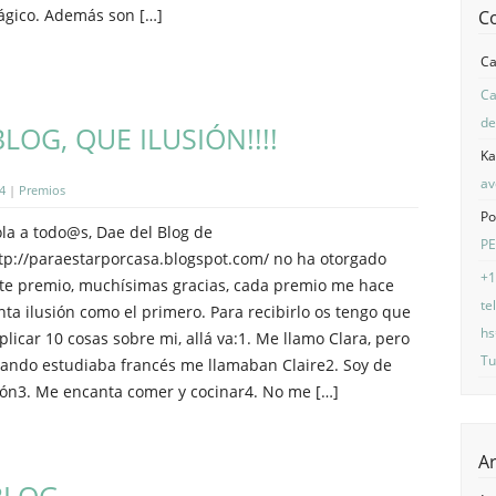
gico. Además son […]
C
C
Ca
de
LOG, QUE ILUSIÓN!!!!
Ka
av
4
|
Premios
Po
la a todo@s, Dae del Blog de
P
tp://paraestarporcasa.blogspot.com/ no ha otorgado
+1
te premio, muchísimas gracias, cada premio me hace
te
nta ilusión como el primero. Para recibirlo os tengo que
hs
plicar 10 cosas sobre mi, allá va:1. Me llamo Clara, pero
Tu
ando estudiaba francés me llamaban Claire2. Soy de
ón3. Me encanta comer y cocinar4. No me […]
A