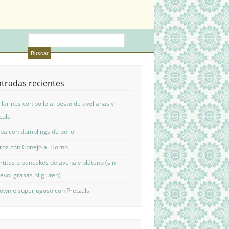
tradas recientes
llarines con pollo al pesto de avellanas y
cula
pa con dumplings de pollo
roz con Conejo al Horno
rtitas o pancakes de avena y plátano (sin
evo, grasas ni gluten)
ownie superjugoso con Pretzels