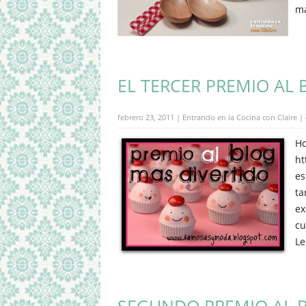
má
EL TERCER PREMIO AL B
febrero 23, 2011 | Entrando en la Cocina con Claire |
Ho
ht
es
ta
ex
cu
Le