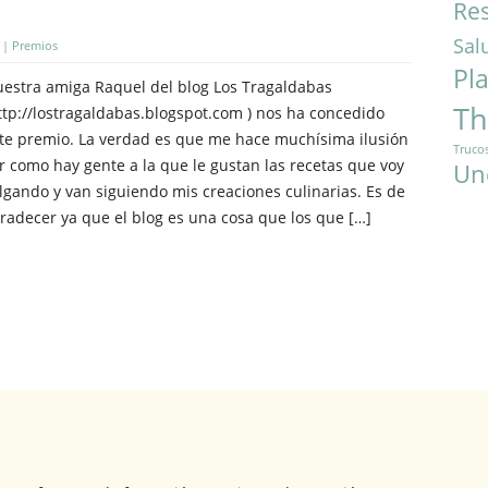
Res
Sal
|
Premios
Pl
estra amiga Raquel del blog Los Tragaldabas
T
ttp://lostragaldabas.blogspot.com ) nos ha concedido
te premio. La verdad es que me hace muchísima ilusión
Truco
r como hay gente a la que le gustan las recetas que voy
Un
lgando y van siguiendo mis creaciones culinarias. Es de
radecer ya que el blog es una cosa que los que […]