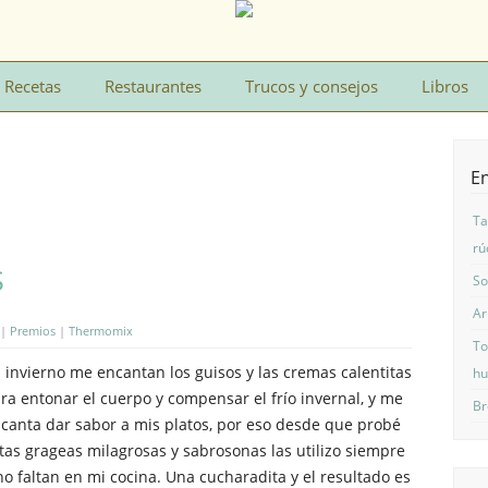
Recetas
Restaurantes
Trucos y consejos
Libros
En
Ta
rú
S
So
Ar
|
Premios
|
Thermomix
To
 invierno me encantan los guisos y las cremas calentitas
hu
ra entonar el cuerpo y compensar el frío invernal, y me
Br
canta dar sabor a mis platos, por eso desde que probé
tas grageas milagrosas y sabrosonas las utilizo siempre
no faltan en mi cocina. Una cucharadita y el resultado es