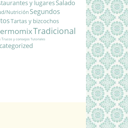
Salado
taurantes y lugares
Segundos
ud/Nutrición
atos
Tartas y bizcochos
Tradicional
hermomix
Trucos y consejos
s
Tutoriales
categorized