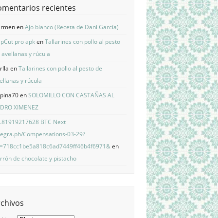
omentarios recientes
armen
en
Ajo blanco (Receta de Dani García)
pCut pro apk
en
Tallarines con pollo al pesto
 avellanas y rúcula
rlla
en
Tallarines con pollo al pesto de
ellanas y rúcula
pina70
en
SOLOMILLO CON CASTAÑAS AL
EDRO XIMENEZ
.81919217628 BTC Next
legra.ph/Compensations-03-29?
=718cc1be5a818c6ad7449ff46b4f6971&
en
rrón de chocolate y pistacho
rchivos