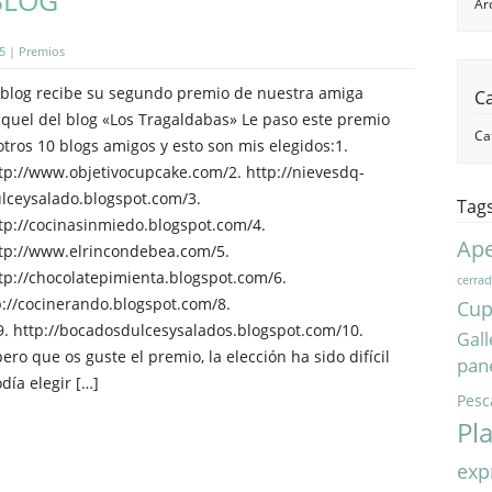
BLOG
Ar
5
|
Premios
 blog recibe su segundo premio de nuestra amiga
C
quel del blog «Los Tragaldabas» Le paso este premio
Ca
otros 10 blogs amigos y esto son mis elegidos:1.
tp://www.objetivocupcake.com/2. http://nievesdq-
lceysalado.blogspot.com/3.
Tag
tp://cocinasinmiedo.blogspot.com/4.
Ape
tp://www.elrincondebea.com/5.
tp://chocolatepimienta.blogspot.com/6.
cerra
://cocinerando.blogspot.com/8.
Cup
9. http://bocadosdulcesysalados.blogspot.com/10.
Gall
ero que os guste el premio, la elección ha sido difícil
pan
día elegir […]
Pesc
Pl
exp