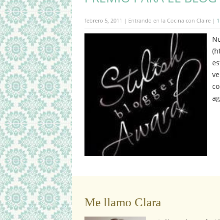
febrero 5, 2011 | Entrando en la Cocina con Claire |
1
Nu
(h
es
ve
co
ag
Me llamo Clara