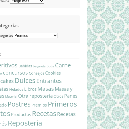
chivos
ategorías
tegorías
s
ritivos
Carne
Bebidas
beignets
Boda
concursos
Cookies
Consejos
do
Dulces
Entrantes
cakes
Masas
Masas y
etas
Libros
Helados
es
Otra repostería
Panes
Otros
Material
Primeros
Postres
ado
Premios
atos
Recetas
Recetas
Productos
Repostería
rés