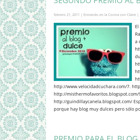
SEGUNDO PREMIO AL 
febrero 21, 2011 | Entrando en la Cocina con Claire |
El
Ra
a 
ht
du
ht
ht
ht
http://www.velocidadcuchara.com/7. http
http://misthermofavoritos.blogspot.com/
http://guindillaycanela.blogspot.com/ Esp
porque hay blog muy dulces pero sólo po
PREMIO PARA EL BLOG