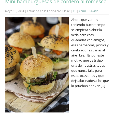
Mini-hamburguesas de cordero al romesco
mayo 19, 2014 | Entrando en la Cocina con Claire |
11
|
Carne
|
Salado
Ahora que vamos
teniendo buen tiempo
se empieza a abrir la
veda para esas
quedadas con amigos,
esas barbacoas, picnics y
celebraciones varias al
aire libre. Es por este
motivo que os traigo
una de nuestras tapas
que nunca falla para
estas ocasiones y que
deja alucinados a los que
lo prueban por vez […]