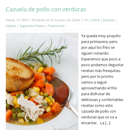
Cazuela de pollo con verduras
marzo 13, 2016 | Entrando en la Cocina con Claire |
14
|
Carne
|
Recetas
|
Salado
|
Segundos Platos
|
Tradicional
Ya queda muy poquito
para primavera, pero
por aquí los fríos se
siguen notando.
Esperamos que poco a
poco podamos degustar
recetas más fresquitas,
pero por lo pronto
vamos a seguir
aprovechando el frío
para disfrutar de
deliciosas y confortables
recetas como esta
cazuela de pollo con
verduras que os va a
encantar. La […]