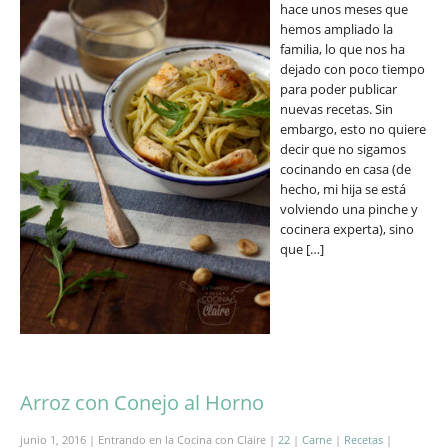
hace unos meses que
hemos ampliado la
familia, lo que nos ha
dejado con poco tiempo
para poder publicar
nuevas recetas. Sin
embargo, esto no quiere
decir que no sigamos
cocinando en casa (de
hecho, mi hija se está
volviendo una pinche y
cocinera experta), sino
que […]
Arroz con Conejo al Horno
junio 1, 2016 | Entrando en la Cocina con Claire |
22
|
Carne
|
Recetas
|