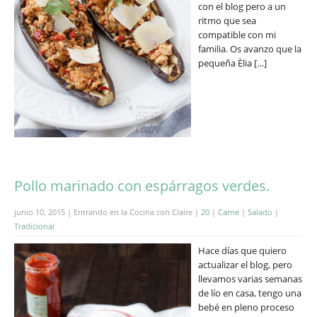
con el blog pero a un
ritmo que sea
compatible con mi
familia. Os avanzo que la
pequeña Èlia […]
Pollo marinado con espárragos verdes.
junio 10, 2015 | Entrando en la Cocina con Claire |
20
|
Carne
|
Salado
|
Tradicional
Hace días que quiero
actualizar el blog, pero
llevamos varias semanas
de lío en casa, tengo una
bebé en pleno proceso