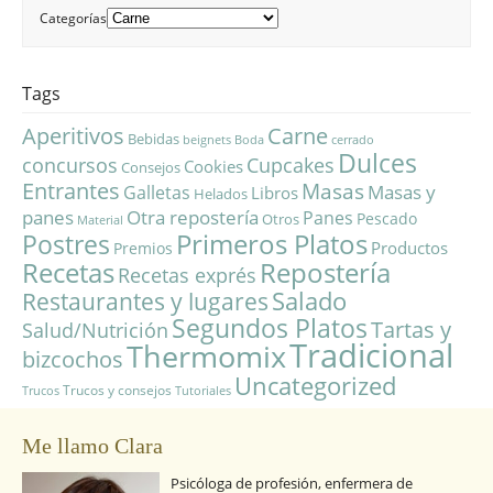
Categorías
Tags
Aperitivos
Carne
Bebidas
beignets
Boda
cerrado
Dulces
concursos
Cupcakes
Cookies
Consejos
Entrantes
Masas
Masas y
Galletas
Libros
Helados
panes
Otra repostería
Panes
Pescado
Otros
Material
Primeros Platos
Postres
Productos
Premios
Repostería
Recetas
Recetas exprés
Salado
Restaurantes y lugares
Segundos Platos
Tartas y
Salud/Nutrición
Tradicional
Thermomix
bizcochos
Uncategorized
Trucos y consejos
Trucos
Tutoriales
Me llamo Clara
Psicóloga de profesión, enfermera de