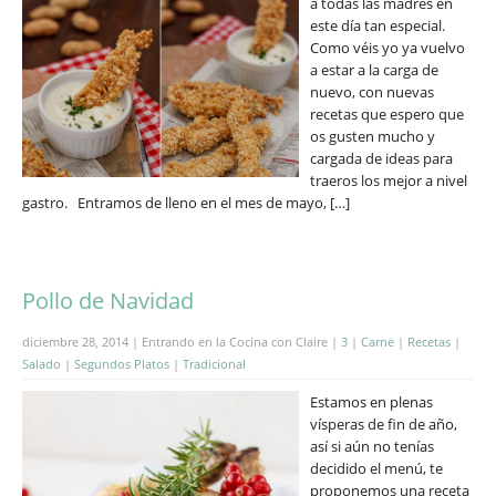
a todas las madres en
este día tan especial.
Como véis yo ya vuelvo
a estar a la carga de
nuevo, con nuevas
recetas que espero que
os gusten mucho y
cargada de ideas para
traeros los mejor a nivel
gastro. Entramos de lleno en el mes de mayo, […]
Pollo de Navidad
diciembre 28, 2014 | Entrando en la Cocina con Claire |
3
|
Carne
|
Recetas
|
Salado
|
Segundos Platos
|
Tradicional
Estamos en plenas
vísperas de fin de año,
así si aún no tenías
decidido el menú, te
proponemos una receta