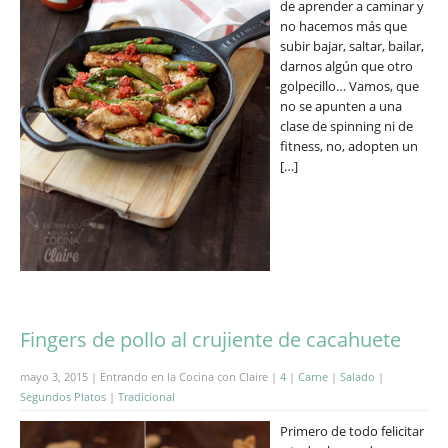
de aprender a caminar y
no hacemos más que
subir bajar, saltar, bailar,
darnos algún que otro
golpecillo… Vamos, que
no se apunten a una
clase de spinning ni de
fitness, no, adopten un
[…]
Fingers de pollo al crujiente de cacahuete
mayo 3, 2015 | Entrando en la Cocina con Claire |
4
|
Carne
|
Salado
|
Segundos Platos
|
Tradicional
Primero de todo felicitar