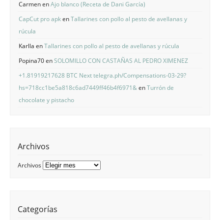
Carmen
en
Ajo blanco (Receta de Dani García)
CapCut pro apk
en
Tallarines con pollo al pesto de avellanas y
rúcula
Karlla
en
Tallarines con pollo al pesto de avellanas y rúcula
Popina70
en
SOLOMILLO CON CASTAÑAS AL PEDRO XIMENEZ
+1.81919217628 BTC Next telegra.ph/Compensations-03-29?
hs=718cc1be5a818c6ad7449ff46b4f6971&
en
Turrón de
chocolate y pistacho
Archivos
Archivos
Categorías