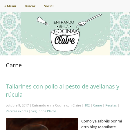
+ Menu
Buscar
Social
Carne
Tallarines con pollo al pesto de avellanas y
rúcula
octubre 9, 2017 | Entrando en la Cocina con Claire |
102
|
Carne
|
Recetas
|
Recetas exprés
|
Segundos Platos
Como ya sabréis por mi
otro blog Mamilatte,