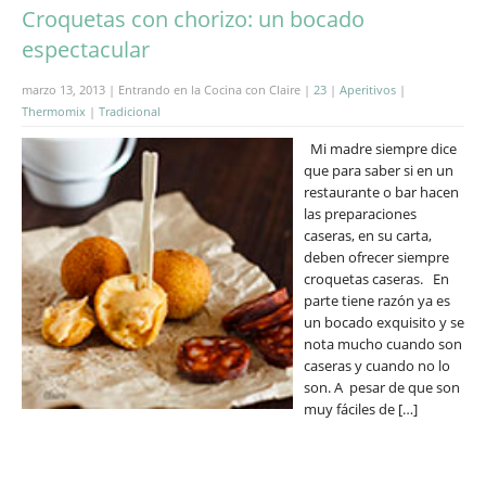
Croquetas con chorizo: un bocado
espectacular
marzo 13, 2013 | Entrando en la Cocina con Claire |
23
|
Aperitivos
|
Thermomix
|
Tradicional
Mi madre siempre dice
que para saber si en un
restaurante o bar hacen
las preparaciones
caseras, en su carta,
deben ofrecer siempre
croquetas caseras. En
parte tiene razón ya es
un bocado exquisito y se
nota mucho cuando son
caseras y cuando no lo
son. A pesar de que son
muy fáciles de […]