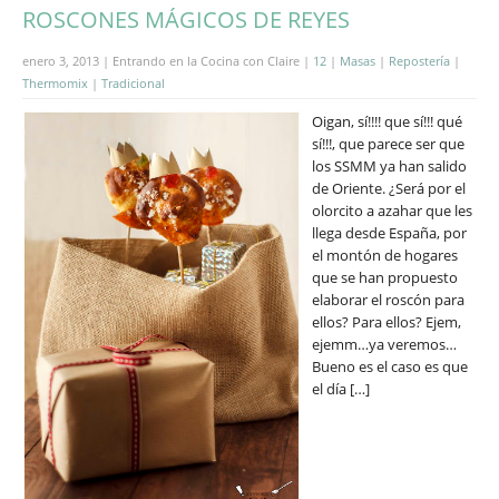
ROSCONES MÁGICOS DE REYES
enero 3, 2013 | Entrando en la Cocina con Claire |
12
|
Masas
|
Repostería
|
Thermomix
|
Tradicional
Oigan, sí!!!! que sí!!! qué
sí!!!, que parece ser que
los SSMM ya han salido
de Oriente. ¿Será por el
olorcito a azahar que les
llega desde España, por
el montón de hogares
que se han propuesto
elaborar el roscón para
ellos? Para ellos? Ejem,
ejemm…ya veremos…
Bueno es el caso es que
el día […]