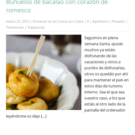
Buñuelos de bacalao con corazón de
romesco
marzo 27, 2013 | Entrando en la Cocina con Claire |
6
|
Aperitivos
|
Pescado
|
Thermomix
|
Tradicional
Seguimos en plena
semana Santa, quizás
muchos ya estáis
disfrutando de las
vacaciones y otros a
puntito de disfrutarlas,
otros os quedáis por ahí
para mantener el país en
estos días de turismo
interno. Sea el que sea
vuestro caso, a los que
estáis al otro lado de la
pantalla del ordenador
leyéndome os dejo […]