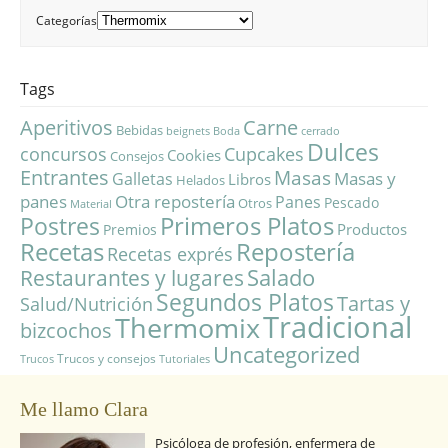
Categorías
Tags
Aperitivos
Carne
Bebidas
beignets
Boda
cerrado
Dulces
concursos
Cupcakes
Cookies
Consejos
Entrantes
Masas
Masas y
Galletas
Libros
Helados
panes
Otra repostería
Panes
Pescado
Otros
Material
Primeros Platos
Postres
Productos
Premios
Repostería
Recetas
Recetas exprés
Salado
Restaurantes y lugares
Segundos Platos
Tartas y
Salud/Nutrición
Tradicional
Thermomix
bizcochos
Uncategorized
Trucos y consejos
Trucos
Tutoriales
Me llamo Clara
Psicóloga de profesión, enfermera de