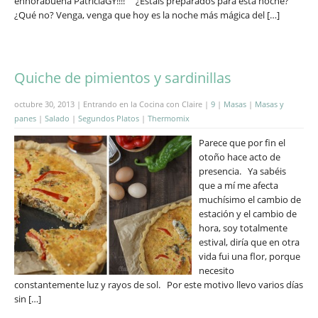
enhorabuena PatriciaGY!!!! ¿Estáis preparados para esta noche?
¿Qué no? Venga, venga que hoy es la noche más mágica del […]
Quiche de pimientos y sardinillas
octubre 30, 2013 | Entrando en la Cocina con Claire |
9
|
Masas
|
Masas y
panes
|
Salado
|
Segundos Platos
|
Thermomix
Parece que por fin el
otoño hace acto de
presencia. Ya sabéis
que a mí me afecta
muchísimo el cambio de
estación y el cambio de
hora, soy totalmente
estival, diría que en otra
vida fui una flor, porque
necesito
constantemente luz y rayos de sol. Por este motivo llevo varios días
sin […]