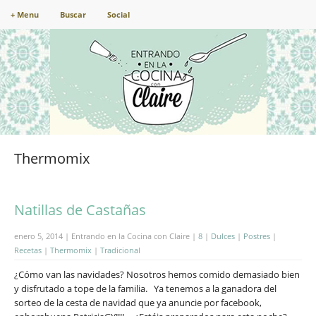
+ Menu
Buscar
Social
Thermomix
Natillas de Castañas
enero 5, 2014 | Entrando en la Cocina con Claire |
8
|
Dulces
|
Postres
|
Recetas
|
Thermomix
|
Tradicional
¿Cómo van las navidades? Nosotros hemos comido demasiado bien
y disfrutado a tope de la familia. Ya tenemos a la ganadora del
sorteo de la cesta de navidad que ya anuncie por facebook,