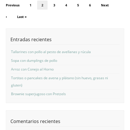
Previous
1
2
3
4
5
6
Next
›
Last »
Entradas recientes
Tallarines con pollo al pesto de avellanas y rúcula
Sopa con dumplings de pollo
Arroz con Conejo al Horno
Tortitas o pancakes de avena y plátano (sin huevo, grasas ni
gluten)
Brownie superjugoso con Pretzels
Comentarios recientes