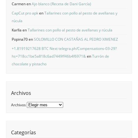
Carmen
en
Ajo blanco (Receta de Dani García)
CapCut pro apk
en
Tallarines con pollo al pesto de avellanas y
rúcula
Karlla
en
Tallarines con pollo al pesto de avellanas y rúcula
Popina70
en
SOLOMILLO CON CASTAÑAS AL PEDRO XIMENEZ
+1.81919217628 BTC Next telegra.ph/Compensations-03-29?
hs=718cc1be5a818c6ad7449ff46b4f6971&
en
Turrón de
chocolate y pistacho
Archivos
Archivos
Categorías