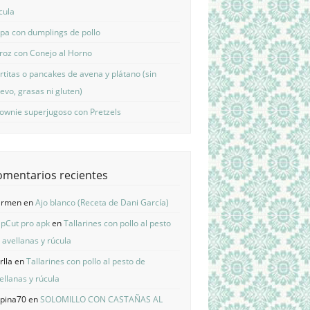
cula
pa con dumplings de pollo
roz con Conejo al Horno
rtitas o pancakes de avena y plátano (sin
evo, grasas ni gluten)
ownie superjugoso con Pretzels
omentarios recientes
armen
en
Ajo blanco (Receta de Dani García)
pCut pro apk
en
Tallarines con pollo al pesto
 avellanas y rúcula
rlla
en
Tallarines con pollo al pesto de
ellanas y rúcula
pina70
en
SOLOMILLO CON CASTAÑAS AL