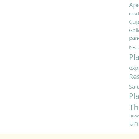
Ape
cerra
Cup
Gall
pan
Pesc
Pl
exp
Res
Sal
Pl
T
Truco
Un