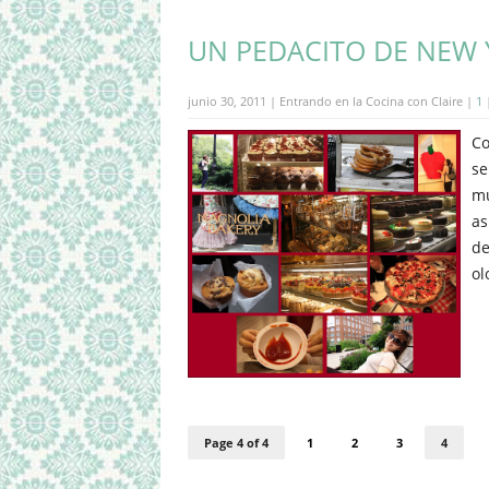
UN PEDACITO DE NEW
junio 30, 2011 | Entrando en la Cocina con Claire |
1
Co
se
mu
as
de
ol
Page 4 of 4
1
2
3
4