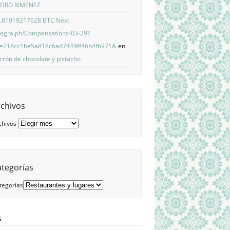
EDRO XIMENEZ
.81919217628 BTC Next
legra.ph/Compensations-03-29?
=718cc1be5a818c6ad7449ff46b4f6971&
en
rrón de chocolate y pistacho
rchivos
chivos
ategorías
tegorías
s