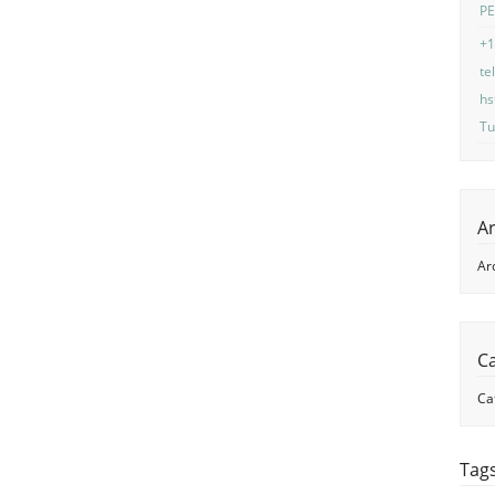
P
+1
te
hs
Tu
A
Ar
C
Ca
Tag