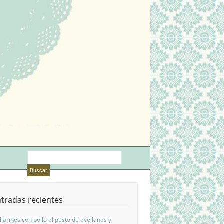
tradas recientes
llarines con pollo al pesto de avellanas y