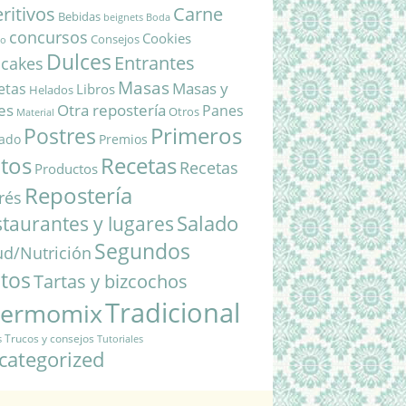
ritivos
Carne
Bebidas
beignets
Boda
concursos
Cookies
Consejos
do
Dulces
Entrantes
cakes
Masas
Masas y
etas
Libros
Helados
es
Otra repostería
Panes
Otros
Material
Primeros
Postres
ado
Premios
atos
Recetas
Recetas
Productos
Repostería
rés
Salado
taurantes y lugares
Segundos
ud/Nutrición
atos
Tartas y bizcochos
Tradicional
hermomix
Trucos y consejos
s
Tutoriales
categorized