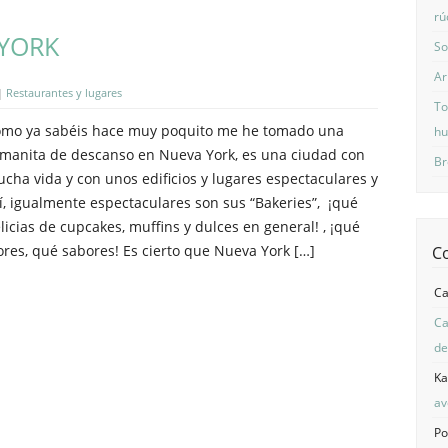
rú
 YORK
So
Ar
|
Restaurantes y lugares
To
mo ya sabéis hace muy poquito me he tomado una
hu
manita de descanso en Nueva York, es una ciudad con
Br
cha vida y con unos edificios y lugares espectaculares y
í, igualmente espectaculares son sus “Bakeries”, ¡qué
licias de cupcakes, muffins y dulces en general! , ¡qué
ores, qué sabores! Es cierto que Nueva York […]
C
C
Ca
de
Ka
av
Po