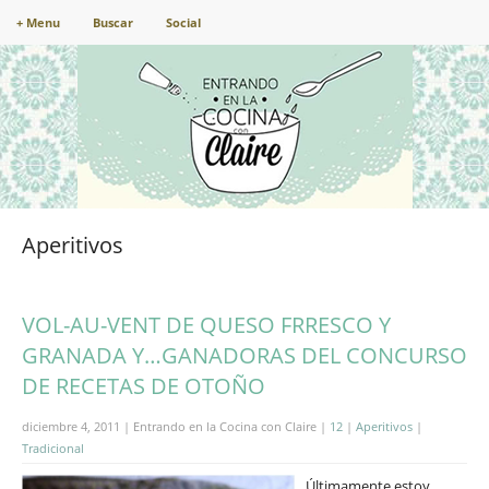
+ Menu
Buscar
Social
Aperitivos
VOL-AU-VENT DE QUESO FRRESCO Y
GRANADA Y…GANADORAS DEL CONCURSO
DE RECETAS DE OTOÑO
diciembre 4, 2011 | Entrando en la Cocina con Claire |
12
|
Aperitivos
|
Tradicional
Últimamente estoy