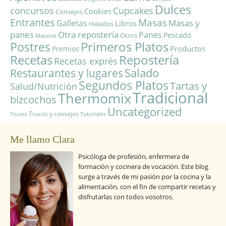
Dulces
concursos
Cupcakes
Cookies
Consejos
Entrantes
Masas
Masas y
Galletas
Libros
Helados
panes
Otra repostería
Panes
Pescado
Otros
Material
Primeros Platos
Postres
Productos
Premios
Repostería
Recetas
Recetas exprés
Salado
Restaurantes y lugares
Segundos Platos
Tartas y
Salud/Nutrición
Tradicional
Thermomix
bizcochos
Uncategorized
Trucos y consejos
Trucos
Tutoriales
Me llamo Clara
Psicóloga de profesión, enfermera de
formación y cocinera de vocación. Este blog
surge a través de mi pasión por la cocina y la
alimentación, con el fin de compartir recetas y
disfrutarlas con todos vosotros.