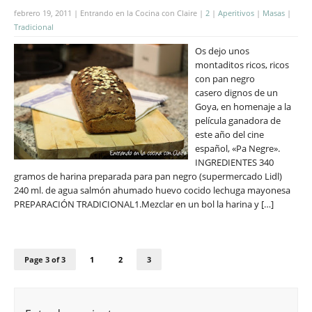
febrero 19, 2011 | Entrando en la Cocina con Claire |
2
|
Aperitivos
|
Masas
|
Tradicional
Os dejo unos
montaditos ricos, ricos
con pan negro
casero dignos de un
Goya, en homenaje a la
película ganadora de
este año del cine
español, «Pa Negre».
INGREDIENTES 340
gramos de harina preparada para pan negro (supermercado Lidl)
240 ml. de agua salmón ahumado huevo cocido lechuga mayonesa
PREPARACIÓN TRADICIONAL1.Mezclar en un bol la harina y […]
Page 3 of 3
1
2
3