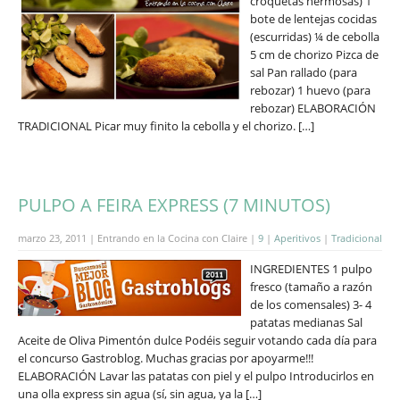
croquetas hermosas) 1
bote de lentejas cocidas
(escurridas) ¼ de cebolla
5 cm de chorizo Pizca de
sal Pan rallado (para
rebozar) 1 huevo (para
rebozar) ELABORACIÓN
TRADICIONAL Picar muy finito la cebolla y el chorizo. […]
PULPO A FEIRA EXPRESS (7 MINUTOS)
marzo 23, 2011 | Entrando en la Cocina con Claire |
9
|
Aperitivos
|
Tradicional
INGREDIENTES 1 pulpo
fresco (tamaño a razón
de los comensales) 3- 4
patatas medianas Sal
Aceite de Oliva Pimentón dulce Podéis seguir votando cada día para
el concurso Gastroblog. Muchas gracias por apoyarme!!!
ELABORACIÓN Lavar las patatas con piel y el pulpo Introducirlos en
una olla express sin agua (sí, sin agua, ya la […]