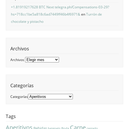
+1.81919217628 BTC Next telegra.ph/Compensations-03-29?
hs=718cc1be5a818c6ad7449ff46b4f6971&
en
Turrón de
chocolate y pistacho
Archivos
Archivos
Categorías
Categorías
Tags
Aperitivos
Carne
Bebidas
beignets
Boda
cerrado