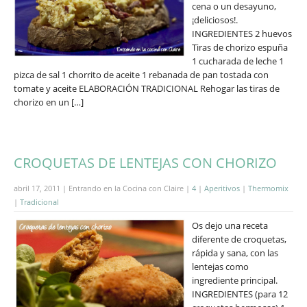
cena o un desayuno,
¡deliciosos!.
INGREDIENTES 2 huevos
Tiras de chorizo espuña
1 cucharada de leche 1
pizca de sal 1 chorrito de aceite 1 rebanada de pan tostada con
tomate y aceite ELABORACIÓN TRADICIONAL Rehogar las tiras de
chorizo en un […]
CROQUETAS DE LENTEJAS CON CHORIZO
abril 17, 2011 | Entrando en la Cocina con Claire |
4
|
Aperitivos
|
Thermomix
|
Tradicional
Os dejo una receta
diferente de croquetas,
rápida y sana, con las
lentejas como
ingrediente principal.
INGREDIENTES (para 12