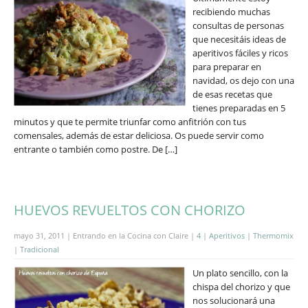
recibiendo muchas
consultas de personas
que necesitáis ideas de
aperitivos fáciles y ricos
para preparar en
navidad, os dejo con una
de esas recetas que
tienes preparadas en 5
minutos y que te permite triunfar como anfitrión con tus
comensales, además de estar deliciosa. Os puede servir como
entrante o también como postre. De […]
HUEVOS REVUELTOS CON CHORIZO
mayo 31, 2011 | Entrando en la Cocina con Claire |
4
|
Aperitivos
|
Thermomix
|
Tradicional
Un plato sencillo, con la
chispa del chorizo y que
nos solucionará una