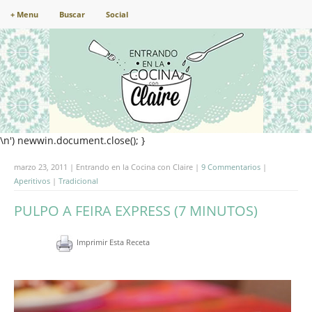
+ Menu
Buscar
Social
\n') newwin.document.close(); }
marzo 23, 2011 | Entrando en la Cocina con Claire |
9 Commentarios
|
Aperitivos
|
Tradicional
PULPO A FEIRA EXPRESS (7 MINUTOS)
Imprimir Esta Receta