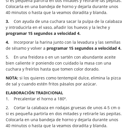
si es pequeña partirla en dos mitades y retirarle las pepitas.
Colocarla en una bandeja de horno y dejarla durante unos
40 minutos o hasta que la veamos doradita y blanda.
3.
Con ayuda de una cuchara sacar la pulpa de la calabaza
y introducirla en el vaso, añadir los huevos y la leche y
programar 15 segundos a velocidad 4.
4.
Incorporar la harina junto con la levadura y las semillas
de sésamo y volver a
programar 15 segundos a velocidad 4.
5.
En una freidora o en un sartén con abundante aceite
bien caliente ir poniendo con cuidado la masa con una
cuchara y freírlos hasta que tomen color dorado.
NOTA:
si los quieres como tentempié dulce, elimina la pizca
de sal y cuando estén fritos pásalos por azúcar.
ELABORACIÓN TRADICIONAL
1.
Precalentar el horno a 180º.
2.
Cortar la calabaza en rodajas gruesas de unos 4-5 cm o
si es pequeña partirla en dos mitades y retirarle las pepitas.
Colocarla en una bandeja de horno y dejarla durante unos
40 minutos o hasta que la veamos doradita y blanda.