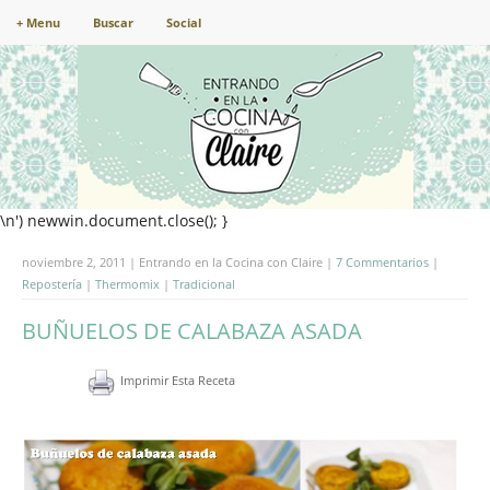
+ Menu
Buscar
Social
\n') newwin.document.close(); }
noviembre 2, 2011 | Entrando en la Cocina con Claire |
7 Commentarios
|
Repostería
|
Thermomix
|
Tradicional
BUÑUELOS DE CALABAZA ASADA
Imprimir Esta Receta