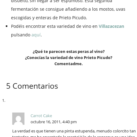
disuelto, sin llegar a ser espumoso. Esta segunda
fermentación se consigue añadiendo a los mostos, uvas
escogidas y enteras de Prieto Picudo.
Podéis encontrar esta variedad de vino en
Villazacezan
pulsando
aquí
.
¿Qué te parecen estas peras al vino?
¿Conocías la variedad de vino Prieto Picudo?
Comentadme.
5 Comentarios
Carrot Cake
octubre 16, 2011, 4:40 pm
La verdad es que tienen una pinta estupenda, menudo colorcito tan
tentador, me ha encantado la receta! Y lo de la conserva es una idea