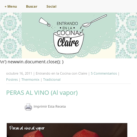
+ Menu
Buscar
Social
\n') newwin.document.close(); }
octubre 16, 2011 | Entrando en la Cocina con Claire |
5 Commentarios
|
Postres
|
Thermomix
|
Tradicional
PERAS AL VINO (Al vapor)
Imprimir Esta Receta