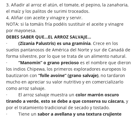
3. Añadir al arroz el atún, el tomate, el pepino, la zanahoria,
el maíz y los palitos de surimi troceados.
4. Aliñar con aceite y vinagre y servir.
NOTA: si la tomáis fría podéis sustituir el aceite y vinagre
por mayonesa.
DEBES SABER QUE…EL ARROZ SALVAJE…
·
(Zizania Palustris) es una gramínia
. Crece en los
suelos pantanosos de América del Norte y sur de Canadá de
forma silvestre, por lo que se trata de un alimento natural.
·
“Manomin” o grano precioso
es el nombre que dieron
los indios Chipewa, los primeros exploradores europeos lo
bautizaron con
“folle avoine” (grano salvaje)
, no tardaron
mucho en apreciar su valor nutritivo y en comercializarlo
como arroz salvaje.
·
El
arroz
salvaje muestra un
color marrón oscuro
tirando a verde, esto se debe a que conserva su cáscara,
y
por el tratamiento tradicional de secado y tostado.
·
Tiene un
sabor a avellana y una textura crujiente