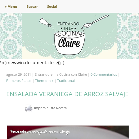
+ Menu
Buscar
Social
\n') newwin.document.close(); }
agosto 29, 2011 | Entrando en la Cocina con Claire |
0 Commentarios
|
Primeros Platos
|
Thermomix
|
Tradicional
ENSALADA VERANIEGA DE ARROZ SALVAJE
Imprimir Esta Receta