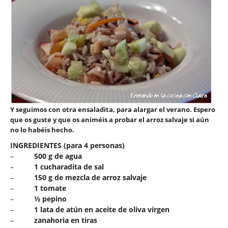
Y seguimos con otra ensaladita, para alargar el verano. Espero
que os guste y que os animéis a probar el arroz salvaje si aún
no lo habéis hecho.
INGREDIENTES (para 4 personas)
–
500 g
de agua
–
1 cucharadita de sal
–
150 g
de mezcla de arroz salvaje
–
1 tomate
–
½ pepino
–
1 lata de atún en aceite de oliva vírgen
–
zanahoria en tiras