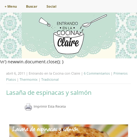
+ Menu
Buscar
Social
\n') newwin.document.close(); }
abril 6, 2011 | Entrando en la Cocina con Claire |
6 Commentarios
|
Primeros
Platos
|
Thermomix
|
Tradicional
Lasaña de espinacas y salmón
Imprimir Esta Receta