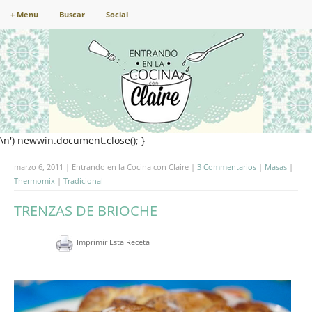
+ Menu
Buscar
Social
\n') newwin.document.close(); }
marzo 6, 2011 | Entrando en la Cocina con Claire |
3 Commentarios
|
Masas
|
Thermomix
|
Tradicional
TRENZAS DE BRIOCHE
Imprimir Esta Receta