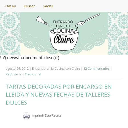
+ Menu
Buscar
Social
\n') newwin.document.close(); }
agosto 26, 2012 | Entrando en la Cocina con Claire |
12 Commentarios
|
Repostería
|
Tradicional
TARTAS DECORADAS POR ENCARGO EN
LLEIDA Y NUEVAS FECHAS DE TALLERES
DULCES
Imprimir Esta Receta