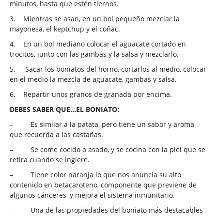
minutos, hasta que estén tiernos.
3.
Mientras se asan, en un bol pequeño mezclar la
mayonesa, el keptchup y el coñac.
4.
En un bol mediano colocar el aguacate cortado en
trocitos, junto con las gambas y la salsa y mezclarlo.
5.
Sacar los boniatos del horno, cortarlos al medio, colocar
en el medio la mezcla de aguacate, gambas y salsa.
6.
Repartir unos granos de granada por encima.
DEBES SABER QUE…EL BONIATO:
–
Es similar a la patata, pero tiene un sabor y aroma
que recuerda a las castañas.
–
Se come cocido o asado, y se cocina con la piel que se
retira cuando se ingiere.
–
Tiene color naranja lo que nos anuncia su alto
contenido en betacaroteno, componente que previene de
algunos cánceres, y mejora el sistema inmunitario.
–
Una de las propiedades del boniato más destacables