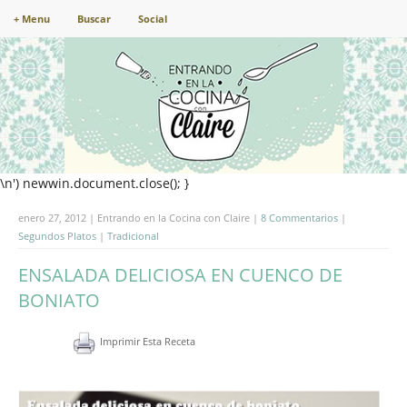
+ Menu
Buscar
Social
\n') newwin.document.close(); }
enero 27, 2012 | Entrando en la Cocina con Claire |
8 Commentarios
|
Segundos Platos
|
Tradicional
ENSALADA DELICIOSA EN CUENCO DE
BONIATO
Imprimir Esta Receta