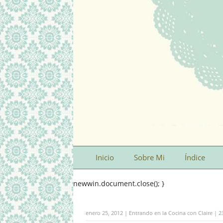
Inicio
Sobre Mi
Índice
newwin.document.close(); }
enero 25, 2012 | Entrando en la Cocina con Claire |
2