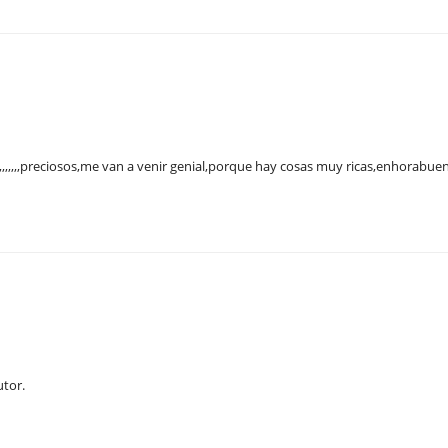
,,,,,,,preciosos,me van a venir genial,porque hay cosas muy ricas,enhorabue
utor.