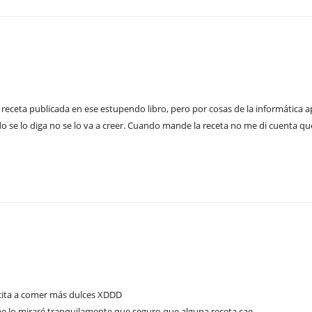
mi receta publicada en ese estupendo libro, pero por cosas de la informática 
do se lo diga no se lo va a creer. Cuando mande la receta no me di cuenta qu
ncita a comer más dulces XDDD
e lo miraré tranquilamente que seguro que alguna receta cae.