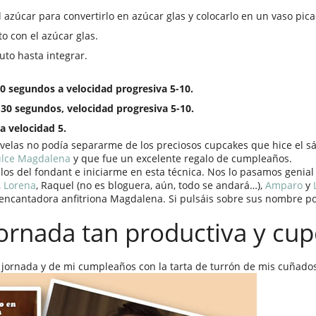
 azúcar para convertirlo en azúcar glas y colocarlo en un vaso pica
o con el azúcar glas.
uto hasta integrar.
0 segundos a velocidad progresiva 5-10.
30 segundos, velocidad progresiva 5-10.
 velocidad 5.
 velas no podía separarme de los preciosos cupcakes que hice el s
ulce
Magdalena
y que fue un excelente regalo de cumpleaños.
illos del fondant e iniciarme en esta técnica. Nos lo pasamos geni
,
Lorena
, Raquel (no es bloguera, aún, todo se andará…),
Amparo
y
 encantadora anfitriona Magdalena. Si pulsáis sobre sus nombre po
jornada tan productiva y cup
a jornada y de mi cumpleaños con la tarta de turrón de mis cuñado