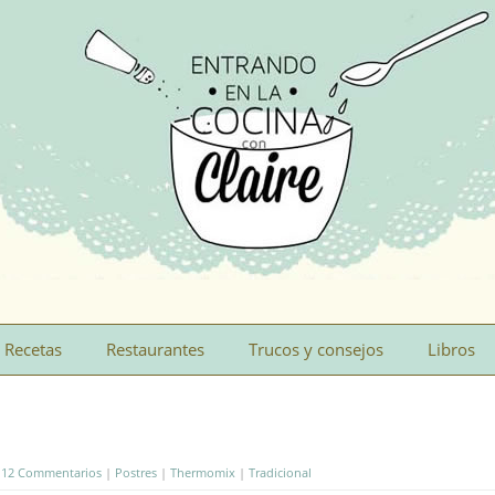
Recetas
Restaurantes
Trucos y consejos
Libros
|
12 Commentarios
|
Postres
|
Thermomix
|
Tradicional