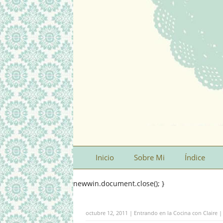
Inicio
Sobre Mi
Índice
newwin.document.close(); }
octubre 12, 2011 | Entrando en la Cocina con Claire 