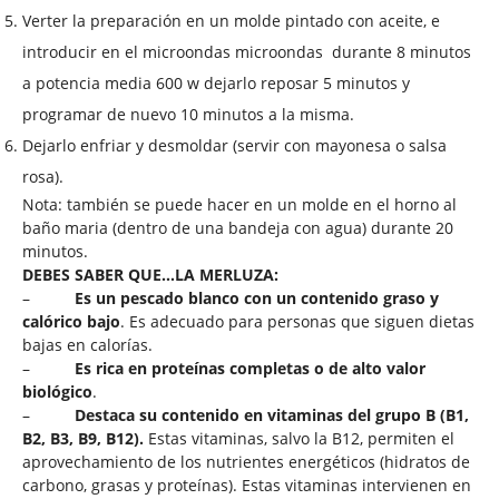
Verter la preparación en un molde pintado con aceite, e
introducir en el microondas microondas durante 8 minutos
a potencia media 600 w dejarlo reposar 5 minutos y
programar de nuevo 10 minutos a la misma.
Dejarlo enfriar y desmoldar (servir con mayonesa o salsa
rosa).
Nota: también se puede hacer en un molde en el horno al
baño maria (dentro de una bandeja con agua) durante 20
minutos.
DEBES SABER QUE…
LA MERLUZA
:
–
Es un pescado blanco con un contenido graso y
calórico bajo
. Es adecuado para personas que siguen dietas
bajas en calorías.
–
Es rica en proteínas completas o de alto valor
biológico
.
–
Destaca su contenido en vitaminas del grupo B (B1,
B2, B3, B9, B12).
Estas vitaminas, salvo
la B
12, permiten el
aprovechamiento de los nutrientes energéticos (hidratos de
carbono, grasas y proteínas). Estas vitaminas intervienen en