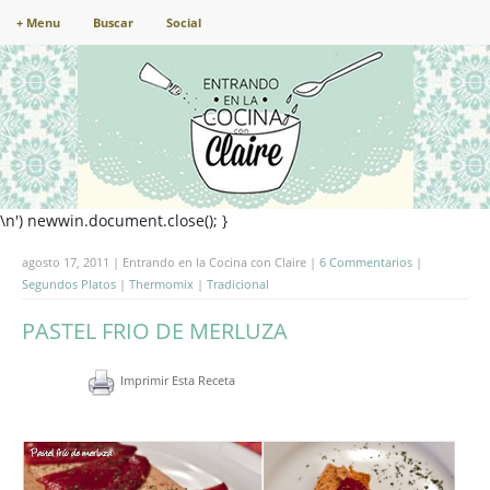
+ Menu
Buscar
Social
\n') newwin.document.close(); }
agosto 17, 2011 | Entrando en la Cocina con Claire |
6 Commentarios
|
Segundos Platos
|
Thermomix
|
Tradicional
PASTEL FRIO DE MERLUZA
Imprimir Esta Receta