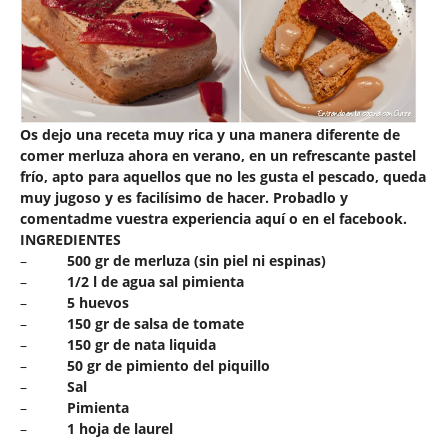
Os dejo una receta muy rica y una manera diferente de
comer merluza ahora en verano, en un refrescante pastel
frío, apto para aquellos que no les gusta el pescado, queda
muy jugoso y es facilísimo de hacer. Probadlo y
comentadme vuestra experiencia aquí o en el facebook.
INGREDIENTES
–
500 gr de merluza (sin piel ni espinas)
–
1/2 l de agua sal pimienta
–
5 huevos
–
150 gr de salsa de tomate
–
150 gr de nata liquida
–
50 gr de pimiento del piquillo
–
Sal
–
Pimienta
–
1 hoja de laurel