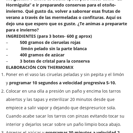
Hormiguita
” e ir preparando conservas para el otoño-
invierno. Qué gusto da, volver a saborear esas frutas de
verano a través de las mermeladas o confituras. Aquí os
dejo una que espero que os guste. ¿Te animas a prepararte
para e invierno?
INGREDIENTES (para 3 botes-
600 g
aprox)
–
500 gramos
de cieruelas rojas
–
limón pelado sin la parte blanca
–
400 gramos
de azúcar
–
3 botes de cristal para la conserva
ELABORACIÓN CON THERMOMIX
Poner en el vaso las ciruelas peladas y sin pepita y el limón
y
programar 10 segundos a velocidad progresiva 5-10.
Colocar en una olla a presión un paño y encima los tarros
abiertos y las tapas y esterilizar 20 minutos desde que
empiece a salir vapor y dejando que despresurice sola.
Cuando acabe sacar los tarros con pinzas evitando tocar su
interior y dejarlos secar sobre un paño limpio boca abajo.
Agregar el azúcar y
programar 30 minutos a velocidad 2.