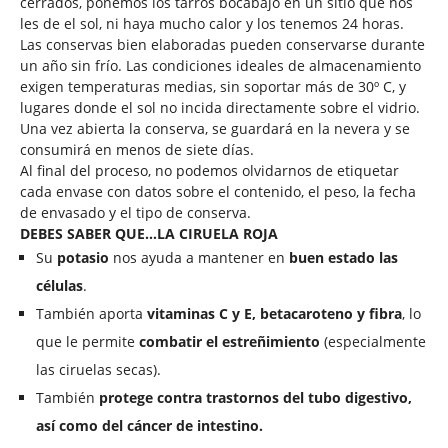
cerrados, ponemos los tarros bocabajo en un sitio que nos
les de el sol, ni haya mucho calor y los tenemos 24 horas.
Las conservas bien elaboradas pueden conservarse durante
un año sin frío. Las condiciones ideales de almacenamiento
exigen temperaturas medias, sin soportar más de 30º C, y
lugares donde el sol no incida directamente sobre el vidrio.
Una vez abierta la conserva, se guardará en la nevera y se
consumirá en menos de siete días.
Al final del proceso, no podemos olvidarnos de etiquetar
cada envase con datos sobre el contenido, el peso, la fecha
de envasado y el tipo de conserva.
DEBES SABER QUE…
LA CIRUELA
ROJA
Su
potasio
nos ayuda a mantener en
buen estado las
células
.
También aporta
vitaminas C y E, betacaroteno y fibra
, lo
que le permite
combatir el estreñimiento
(especialmente
las ciruelas secas).
También
protege contra trastornos del tubo digestivo,
así como del cáncer de intestino.