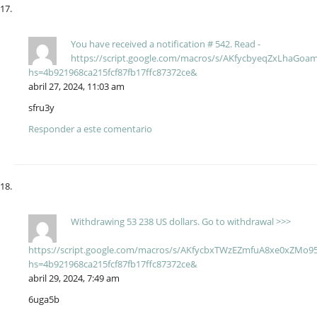
You have received a notification # 542. Read -
https://script.google.com/macros/s/AKfycbyeqZxLhaG
hs=4b921968ca215fcf87fb17ffc87372ce&
abril 27, 2024, 11:03 am
sfru3y
Responder a este comentario
Withdrawing 53 238 US dollars. Gо tо withdrаwаl >>>
https://script.google.com/macros/s/AKfycbxTWzEZmfuA8xe0xZM
hs=4b921968ca215fcf87fb17ffc87372ce&
abril 29, 2024, 7:49 am
6uga5b