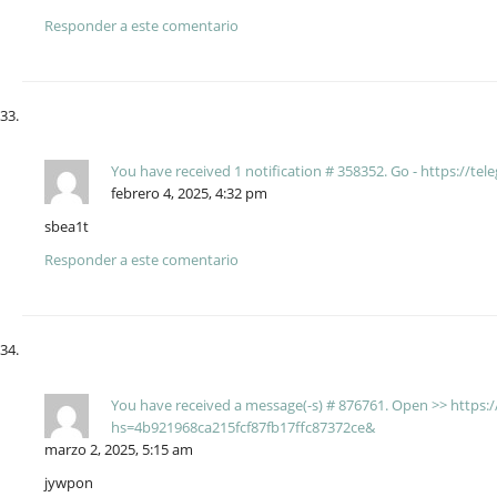
Responder a este comentario
You have received 1 notification # 358352. Go - https://
febrero 4, 2025, 4:32 pm
sbea1t
Responder a este comentario
You have received a message(-s) # 876761. Open >> https
hs=4b921968ca215fcf87fb17ffc87372ce&
marzo 2, 2025, 5:15 am
jywpon