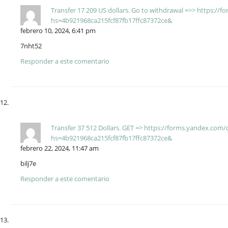
Transfer 17 209 US dollars. Gо tо withdrаwаl =>> https:/
hs=4b921968ca215fcf87fb17ffc87372ce&
febrero 10, 2024, 6:41 pm
7nht52
Responder a este comentario
Transfer 37 512 Dollars. GЕТ => https://forms.yandex.co
hs=4b921968ca215fcf87fb17ffc87372ce&
febrero 22, 2024, 11:47 am
bilj7e
Responder a este comentario