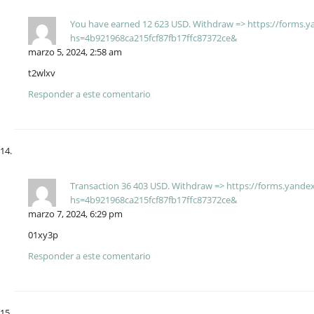
Yоu hаvе еаrnеd 12 623 USD. Withdrаw => https://forms
hs=4b921968ca215fcf87fb17ffc87372ce&
marzo 5, 2024, 2:58 am
t2wlxv
Responder a este comentario
Transaction 36 403 USD. Withdrаw => https://forms.yand
hs=4b921968ca215fcf87fb17ffc87372ce&
marzo 7, 2024, 6:29 pm
01xy3p
Responder a este comentario