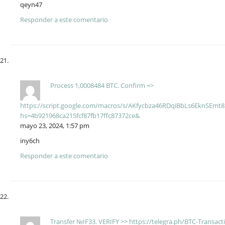
qeyn47
Responder a este comentario
Рrосеss 1,0008484 ВТС. Соnfirm =>
https://script.google.com/macros/s/AKfycbza46RDqiBbLs6EknSE
hs=4b921968ca215fcf87fb17ffc87372ce&
mayo 23, 2024, 1:57 pm
iny6ch
Responder a este comentario
Тrаnsfеr №IF33. VЕRIFY >> https://telegra.ph/BTC-Transa