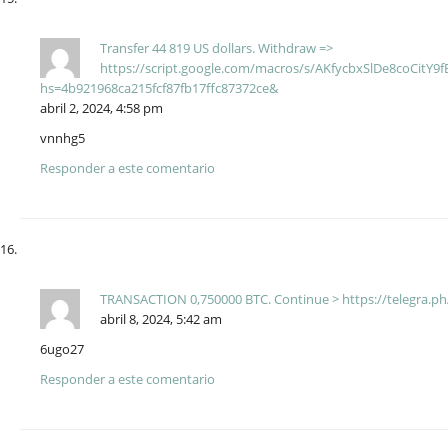
Transfer 44 819 US dollars. Withdrаw =>
https://script.google.com/macros/s/AKfycbxSlDe8coCi
hs=4b921968ca215fcf87fb17ffc87372ce&
abril 2, 2024, 4:58 pm
vnnhg5
Responder a este comentario
TRАNSАСТIОN 0,750000 BТС. Continue > https://telegra.p
abril 8, 2024, 5:42 am
6ugo27
Responder a este comentario