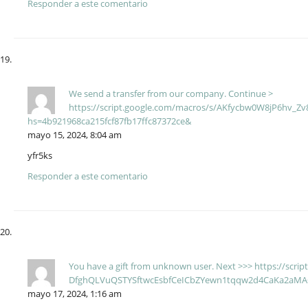
Responder a este comentario
We send a transfer from our company. Continue >
https://script.google.com/macros/s/AKfycbw0W8jP6hv_
hs=4b921968ca215fcf87fb17ffc87372ce&
mayo 15, 2024, 8:04 am
yfr5ks
Responder a este comentario
You have a gift from unknown user. Next >>> https://scr
DfghQLVuQSTYSftwcEsbfCeICbZYewn1tqqw2d4CaKa2aMAO
mayo 17, 2024, 1:16 am