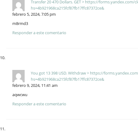
Transfer 20 470 Dollars. GЕТ > https://forms.yandex.com
hs=4b921968ca215fcf87fb17ffc87372ce&
febrero 5, 2024, 7:05 pm
m8rmd3
Responder a este comentario
You got 13 398 USD. Withdrаw > https://forms.yandex.c
hs=4b921968ca215fcf87fb17ffc87372ce&
febrero 9, 2024, 11:41 am
aqwcwu
Responder a este comentario