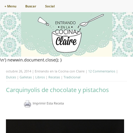
+ Menu
Buscar
Social
\n') newwin.document.close(); }
octubre 26, 2014 | Entrando en la Cocina con Claire |
12 Commentarios
|
Dulces
|
Galletas
|
Libros
|
Recetas
|
Tradicional
Carquinyolis de chocolate y pistachos
Imprimir Esta Receta