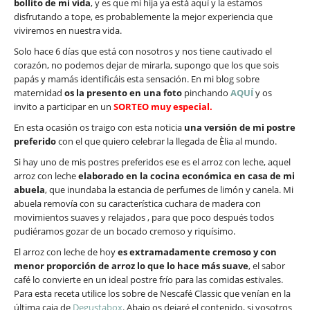
bollito de mi vida
, y es que mi hija ya está aquí y la estamos
disfrutando a tope, es probablemente la mejor experiencia que
viviremos en nuestra vida.
Solo hace 6 días que está con nosotros y nos tiene cautivado el
corazón, no podemos dejar de mirarla, supongo que los que sois
papás y mamás identificáis esta sensación. En mi blog sobre
maternidad
os la presento en una foto
pinchando
AQUÍ
y os
invito a participar en un
SORTEO
muy especial.
En esta ocasión os traigo con esta noticia
una versión de mi postre
preferido
con el que quiero celebrar la llegada de Èlia al mundo.
Si hay uno de mis postres preferidos ese es el arroz con leche, aquel
arroz con leche
elaborado en la cocina económica en casa de mi
abuela
, que inundaba la estancia de perfumes de limón y canela. Mi
abuela removía con su característica cuchara de madera con
movimientos suaves y relajados , para que poco después todos
pudiéramos gozar de un bocado cremoso y riquísimo.
El arroz con leche de hoy
es extramadamente cremoso y con
menor proporción de arroz lo que lo hace más suave
, el sabor
café lo convierte en un ideal postre frío para las comidas estivales.
Para esta receta utilice los sobre de Nescafé Classic que venían en la
última caja de
Degustabox
. Abajo os dejaré el contenido, si vosotros