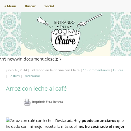
+ Menu
Buscar
Social
\n') newwin.document.close(); }
junio 16, 2014 | Entrando en la Cocina con Claire |
11 Commentarios
|
Dulces
|
Postres
|
Tradicional
Arroz con leche al café
Imprimir Esta Receta
Hoy
puedo anunciaros
que
he dado con mi mejor receta, la más sublime,
he cocinado el mejor