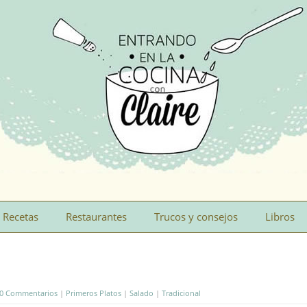
Recetas
Restaurantes
Trucos y consejos
Libros
0 Commentarios
|
Primeros Platos
|
Salado
|
Tradicional