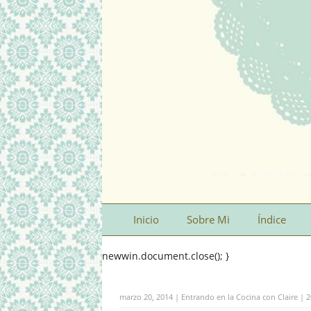
Inicio
Sobre Mi
Índice
newwin.document.close(); }
marzo 20, 2014 | Entrando en la Cocina con Claire |
2