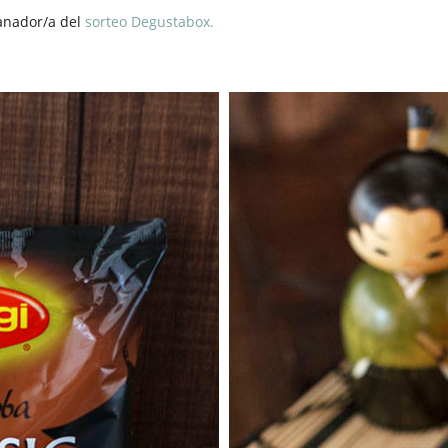
ganador/a del
sorteo Degustabox.