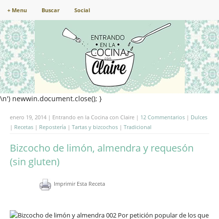
+ Menu
Buscar
Social
\n') newwin.document.close(); }
enero 19, 2014 | Entrando en la Cocina con Claire |
12 Commentarios
|
Dulces
|
Recetas
|
Repostería
|
Tartas y bizcochos
|
Tradicional
Bizcocho de limón, almendra y requesón
(sin gluten)
Imprimir Esta Receta
Por petición popular de los que