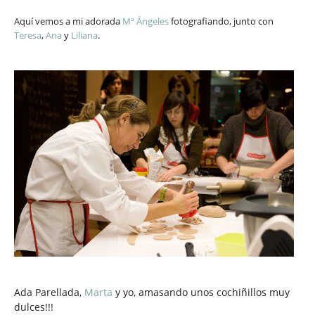
Aquí vemos a mi adorada
Mª Ángeles
fotografiando, junto con
Teresa
,
Ana
y
Liliana
.
Ada Parellada,
Marta
y yo, amasando unos cochiñillos muy
dulces!!!