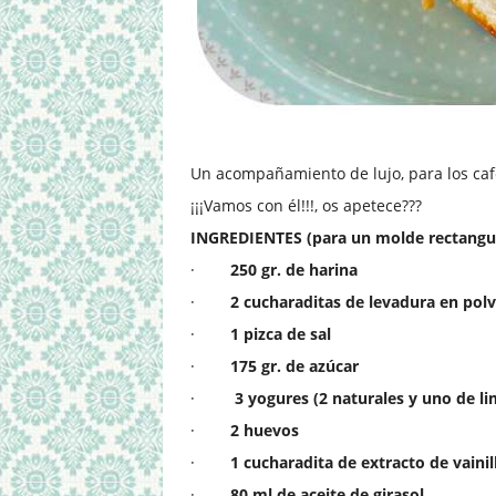
Un acompañamiento de lujo, para los caf
¡¡¡Vamos con él!!!, os apetece???
INGREDIENTES (para un molde rectangu
·
250 gr. de harina
·
2 cucharaditas de levadura en pol
·
1 pizca de sal
·
175 gr. de azúcar
·
3 yogures (2 naturales y uno de l
·
2 huevos
·
1 cucharadita de extracto de vainil
·
80 ml de aceite de girasol