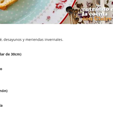
é, desayunos y meriendas invernales.
lar de 30cm)
vo
imón)
la