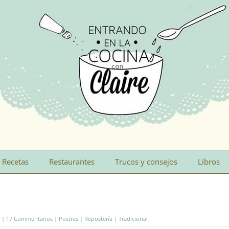
Recetas
Restaurantes
Trucos y consejos
Libros
e |
17 Commentarios
|
Postres
|
Repostería
|
Tradicional