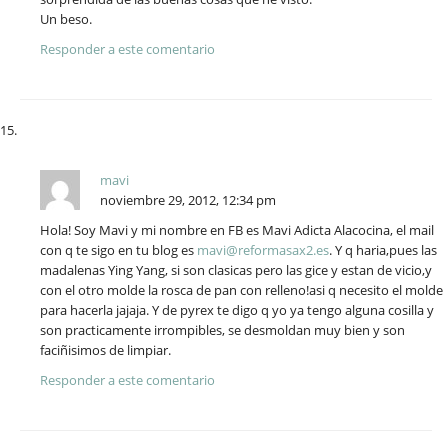
Un beso.
Responder a este comentario
mavi
noviembre 29, 2012, 12:34 pm
Hola! Soy Mavi y mi nombre en FB es Mavi Adicta Alacocina, el mail
con q te sigo en tu blog es
mavi@reformasax2.es
. Y q haria,pues las
madalenas Ying Yang, si son clasicas pero las gice y estan de vicio,y
con el otro molde la rosca de pan con relleno!asi q necesito el molde
para hacerla jajaja. Y de pyrex te digo q yo ya tengo alguna cosilla y
son practicamente irrompibles, se desmoldan muy bien y son
faciñisimos de limpiar.
Responder a este comentario