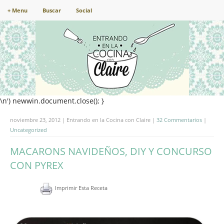
+ Menu
Buscar
Social
\n') newwin.document.close(); }
noviembre 23, 2012 | Entrando en la Cocina con Claire |
32 Commentarios
|
Uncategorized
MACARONS NAVIDEÑOS, DIY Y CONCURSO
CON PYREX
Imprimir Esta Receta