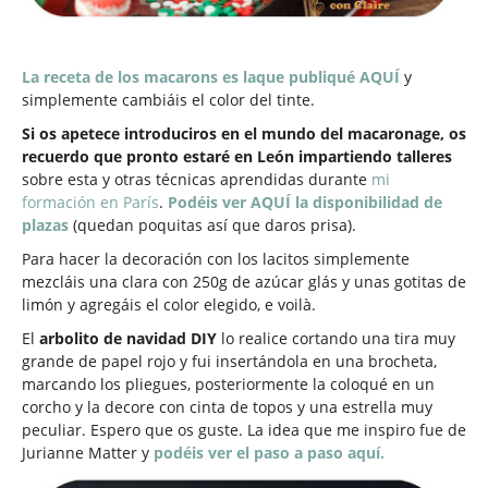
La receta de los macarons es laque publiqué AQUÍ
y
simplemente cambiáis el color del tinte.
Si os apetece introduciros en el mundo del macaronage, os
recuerdo que pronto estaré en León impartiendo talleres
sobre esta y otras técnicas aprendidas durante
mi
formación en París
.
Podéis ver AQUÍ la disponibilidad de
plazas
(quedan poquitas así que daros prisa).
Para hacer la decoración con los lacitos simplemente
mezcláis una clara con 250g de azúcar glás y unas gotitas de
limón y agregáis el color elegido, e voilà.
El
arbolito de navidad DIY
lo realice cortando una tira muy
grande de papel rojo y fui insertándola en una brocheta,
marcando los pliegues, posteriormente la coloqué en un
corcho y la decore con cinta de topos y una estrella muy
peculiar. Espero que os guste. La idea que me inspiro fue de
Jurianne Matter y
podéis ver el paso a paso aquí.