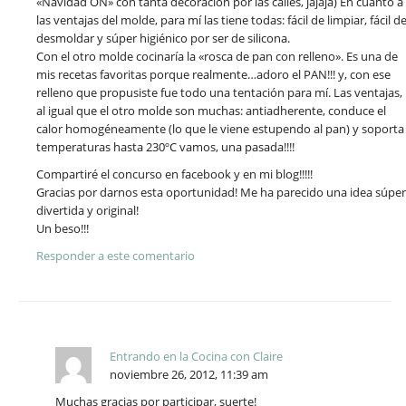
«Navidad ON» con tanta decoración por las calles, jajaja) En cuanto a
las ventajas del molde, para mí las tiene todas: fácil de limpiar, fácil d
desmoldar y súper higiénico por ser de silicona.
Con el otro molde cocinaría la «rosca de pan con relleno». Es una de
mis recetas favoritas porque realmente…adoro el PAN!!! y, con ese
relleno que propusiste fue todo una tentación para mí. Las ventajas,
al igual que el otro molde son muchas: antiadherente, conduce el
calor homogéneamente (lo que le viene estupendo al pan) y soporta
temperaturas hasta 230ºC vamos, una pasada!!!!
Compartiré el concurso en facebook y en mi blog!!!!!
Gracias por darnos esta oportunidad! Me ha parecido una idea súper
divertida y original!
Un beso!!!
Responder a este comentario
Entrando en la Cocina con Claire
noviembre 26, 2012, 11:39 am
Muchas gracias por participar, suerte!