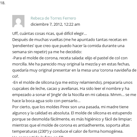
Rebeca de Torres Ferrero
diciembre 7, 2012, 12:22 am
Uff, cuántas cosas ricas, qué difícil elegir…
Después de muchas vueltas (me he apuntado tantas recetas en
‘pendientes’ que creo que puedo hacer la comida durante una
semana sin repetir) ya me he decidido:
-Para el molde de corona, receta salada: elijo el pastel de col con
morcilla. Me ha parecido muy original la mezcla y en estas fechas,
quedaría muy original presentar en la mesa una ‘corona navideña de
col’.
-En el molde de silicona (ya me estoy relamiendo), prepararía unos
cupcakes de leche, cacao y avellanas. Ha sido leer el nombre y ha
empezado a sonar el ‘jingle’ de la Nocilla en mi cabeza. Mmm… se me
hace la boca agua solo con pensarlo…
Por cierto, que los moldes Pirex son una pasada, mi madre tiene
algunos y la calidad es absoluta. El molde de silicona es estupendo
porque se desmolda fácilmente, es más higiénico y fácil de limpiar;
mientras que el molde de corona es antiadherente, soporta altas
temperaturas (230º) y conduce el calor de forma homogénea.