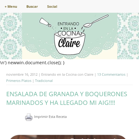
+ Menu
Buscar
Social
\n') newwin.document.close(); }
noviembre 16, 2012 | Entrando en la Cocina con Claire |
13 Commentarios
|
Primeros Platos
|
Tradicional
ENSALADA DE GRANADA Y BOQUERONES
MARINADOS Y HA LLEGADO MI AIG!!!!
Imprimir Esta Receta