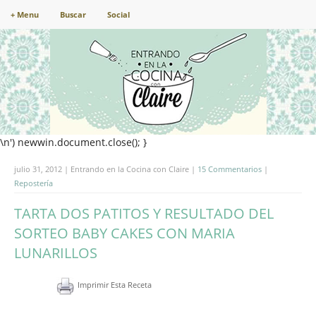
+ Menu
Buscar
Social
\n') newwin.document.close(); }
julio 31, 2012 | Entrando en la Cocina con Claire |
15 Commentarios
|
Repostería
TARTA DOS PATITOS Y RESULTADO DEL
SORTEO BABY CAKES CON MARIA
LUNARILLOS
Imprimir Esta Receta