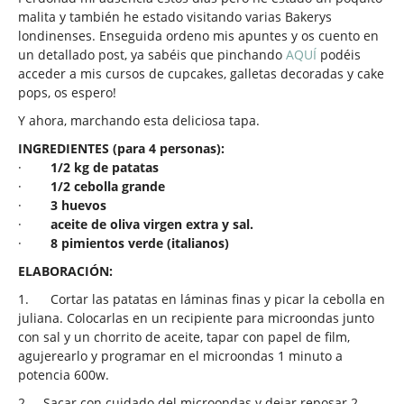
malita y también he estado visitando varias Bakerys
londinenses. Enseguida ordeno mis apuntes y os cuento en
un detallado post, ya sabéis que pinchando
AQUÍ
podéis
acceder a mis cursos de cupcakes, galletas decoradas y cake
pops, os espero!
Y ahora, marchando esta deliciosa tapa.
INGREDIENTES (para 4 personas):
·
1/2 kg de patatas
·
1/2 cebolla grande
·
3 huevos
·
aceite de oliva virgen extra y sal.
·
8 pimientos verde (italianos)
ELABORACIÓN:
1.
Cortar las patatas en láminas finas y picar la cebolla en
juliana. Colocarlas en un recipiente para microondas junto
con sal y un chorrito de aceite, tapar con papel de film,
agujerearlo y programar en el microondas 1 minuto a
potencia 600w.
2.
Sacar con cuidado del microondas y dejar reposar 2