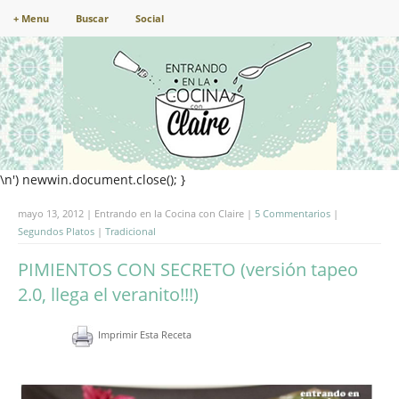
+ Menu
Buscar
Social
\n') newwin.document.close(); }
mayo 13, 2012 | Entrando en la Cocina con Claire |
5 Commentarios
|
Segundos Platos
|
Tradicional
PIMIENTOS CON SECRETO (versión tapeo
2.0, llega el veranito!!!)
Imprimir Esta Receta