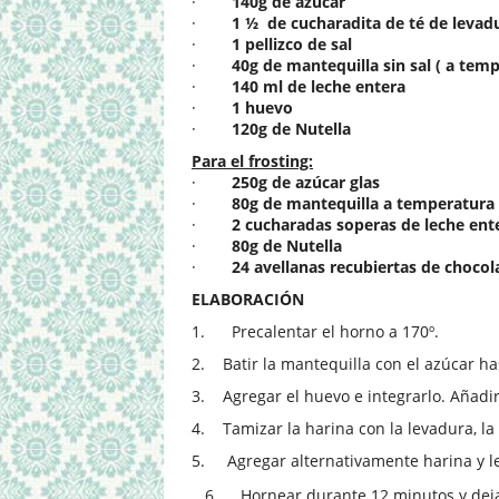
·
140g de azúcar
·
1 ½
de cucharadita de té de levad
·
1 pellizco de sal
·
40g de mantequilla sin sal ( a tem
·
140 ml de leche entera
·
1 huevo
·
120g de Nutella
Para el frosting:
·
250g de azúcar glas
·
80g de mantequilla a temperatura
·
2 cucharadas soperas de leche ent
·
80g de Nutella
·
24 avellanas recubiertas de chocol
ELABORACIÓN
1.
Precalentar el horno a 170º.
2.
Batir la mantequilla con el azúcar ha
3.
Agregar el huevo e integrarlo. Añadir
4.
Tamizar la harina con la levadura, la 
5.
Agregar alternativamente harina y le
6.
Hornear durante 12 minutos y dejar