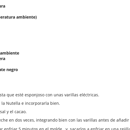
ura
peratura ambiente)
 ambiente
era
ate negro
sta que esté esponjoso con unas varillas eléctricas.
 la Nutella e incorporarla bien.
sal y el cacao.
che en dos veces, integrando bien con las varillas antes de añadir 
 enfriar 5 minutos en el molde y sacarlos a enfriar en una rejill