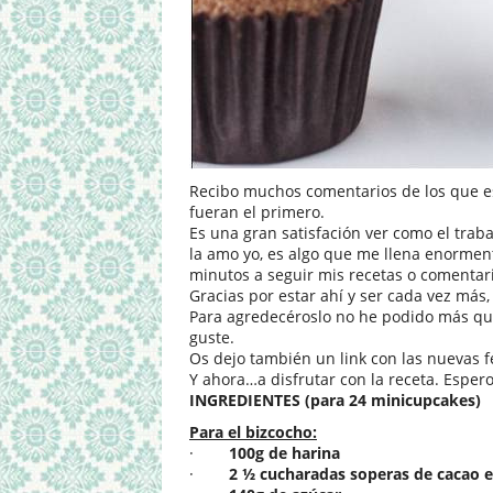
Recibo muchos comentarios de los que est
fueran el primero.
Es una gran satisfación ver como el trab
la amo yo, es algo que me llena enorment
minutos a seguir mis recetas o comentar
Gracias por estar ahí y ser cada vez más, 
Para agredecéroslo no he podido más que
guste.
Os dejo también un link con las nuevas 
Y ahora…a disfrutar con la receta. Esper
INGREDIENTES (para 24 minicupcakes)
Para el bizcocho:
·
100g de harina
·
2 ½ cucharadas soperas de cacao 