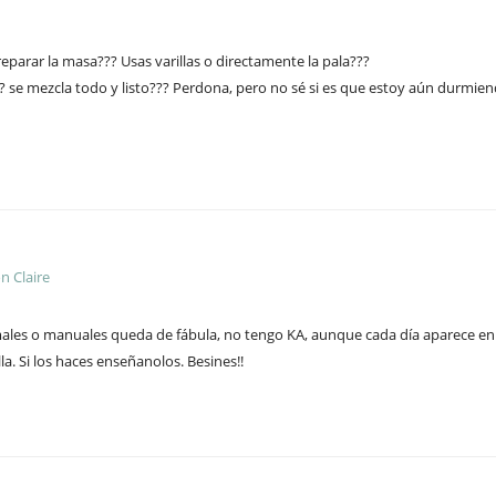
eparar la masa??? Usas varillas o directamente la pala???
? se mezcla todo y listo??? Perdona, pero no sé si es que estoy aún durmien
n Claire
rmales o manuales queda de fábula, no tengo KA, aunque cada día aparece en m
. Si los haces enseñanolos. Besines!!