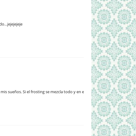
do…jejejejeje
is sueños. Si el frosting se mezcla todo y en el