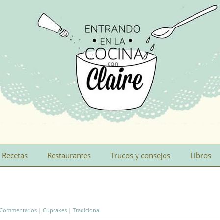
Recetas
Restaurantes
Trucos y consejos
Libros
 Commentarios
|
Cupcakes
|
Tradicional