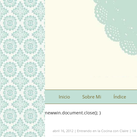
Inicio
Sobre Mi
Índice
newwin.document.close(); }
abril 16, 2012 | Entrando en la Cocina con Claire |
14