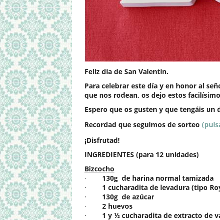
Feliz día de San Valentín.
Para celebrar este día y en honor al s
que nos rodean, os dejo estos facilísim
Espero que os gusten y que tengáis un d
Recordad que seguimos de sorteo
(puls
¡Disfrutad!
INGREDIENTES (para 12 unidades)
Bizcocho
·
130g
de harina normal tamizada
·
1 cucharadita de levadura (tipo Ro
·
130g
de azúcar
·
2 huevos
·
1 y ½ cucharadita de extracto de va