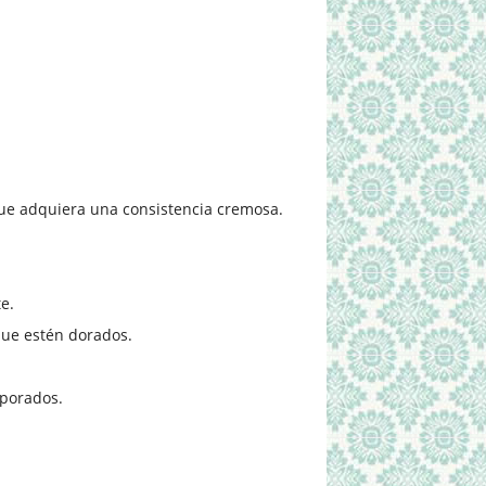
 que adquiera una consistencia cremosa.
e.
que estén dorados.
rporados.