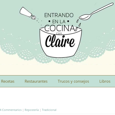
Recetas
Restaurantes
Trucos y consejos
Libros
4 Commentarios
|
Repostería
|
Tradicional