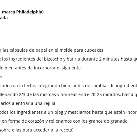
o marca Philadelphia)
mada
ar las cápsulas de papel en el molde para cupcakes.
e los ingredientes del bizcocho y batirla durante 2 minutos hasta
o bien antes de incorporar el siguiente.
o.
lando con la leche, integrando bien, antes de cambiar de ingredient
ellenando 2/3 de las mismas y hornear entre 20-25 minutos, hasta 
rlos a enfriar a una rejilla.
todos los ingredientes a un blog y mezclamos hasta que estén inco
g en forma de corazón y rellenamos con los granos de granada.
obre ellas para acceder a la receta):