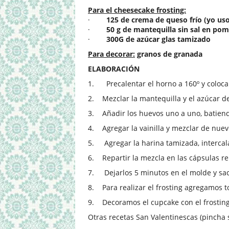
Para el cheesecake frosting:
·
125 de crema de queso frío (yo us
·
50 g de mantequilla sin sal en po
·
300G de azúcar glas tamizado
Para decorar:
granos de granada
ELABORACIÓN
1.
Precalentar el horno a 160º y coloc
2.
Mezclar la mantequilla y el azúcar d
3.
Añadir los huevos uno a uno, batiend
4.
Agregar la vainilla y mezclar de nuev
5.
Agregar la harina tamizada, interca
6.
Repartir la mezcla en las cápsulas r
7.
Dejarlos 5 minutos en el molde y saca
8.
Para realizar el frosting agregamos 
9.
Decoramos el cupcake con el frostin
Otras recetas San Valentinescas (pincha s