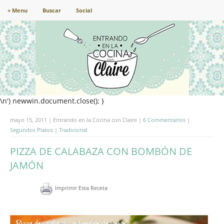
+ Menu
Buscar
Social
\n') newwin.document.close(); }
mayo 15, 2011 | Entrando en la Cocina con Claire |
6 Commentarios
|
Segundos Platos
|
Tradicional
PIZZA DE CALABAZA CON BOMBÓN DE
JAMÓN
Imprimir Esta Receta