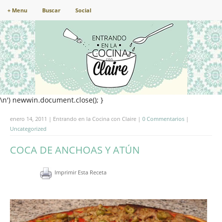
+ Menu
Buscar
Social
\n') newwin.document.close(); }
enero 14, 2011 | Entrando en la Cocina con Claire |
0 Commentarios
|
Uncategorized
COCA DE ANCHOAS Y ATÚN
Imprimir Esta Receta