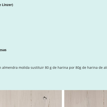
 Linzer)
esas
on almendra molida sustituir 80 g de harina por 80g de harina de a