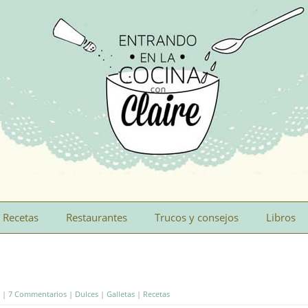
Recetas
Restaurantes
Trucos y consejos
Libros
e |
7 Commentarios
|
Dulces
|
Galletas
|
Recetas