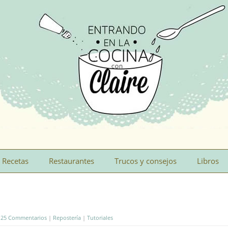
Recetas
Restaurantes
Trucos y consejos
Libros
|
25 Commentarios
|
Repostería
|
Tutoriales