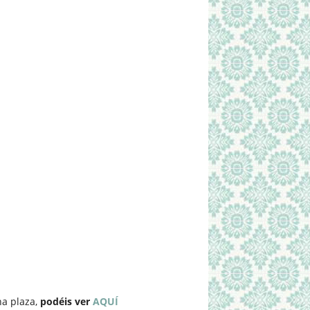
na plaza,
podéis ver
AQUÍ