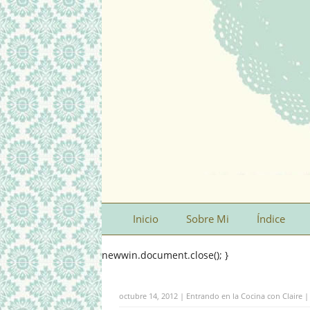
Inicio
Sobre Mi
Índice
newwin.document.close(); }
octubre 14, 2012 | Entrando en la Cocina con Claire 