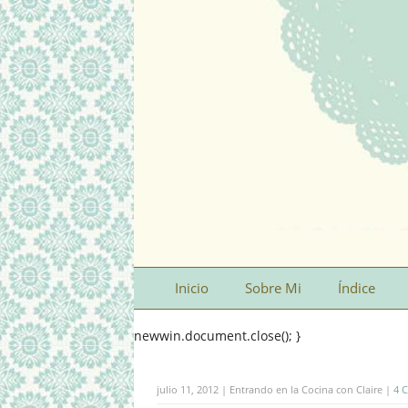
Inicio
Sobre Mi
Índice
newwin.document.close(); }
julio 11, 2012 | Entrando en la Cocina con Claire |
4 