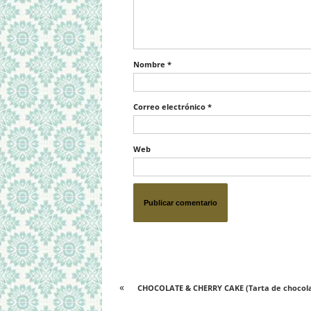
Nombre
*
Correo electrónico
*
Web
«
CHOCOLATE & CHERRY CAKE (Tarta de chocola