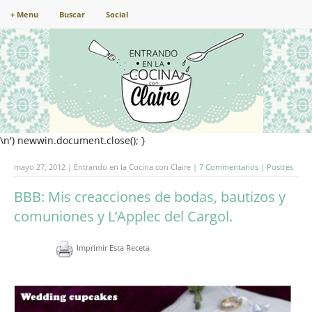
+ Menu
Buscar
Social
\n') newwin.document.close(); }
mayo 27, 2012 | Entrando en la Cocina con Claire |
7 Commentarios
|
Postres
BBB: Mis creacciones de bodas, bautizos y
comuniones y L’Applec del Cargol.
Imprimir Esta Receta