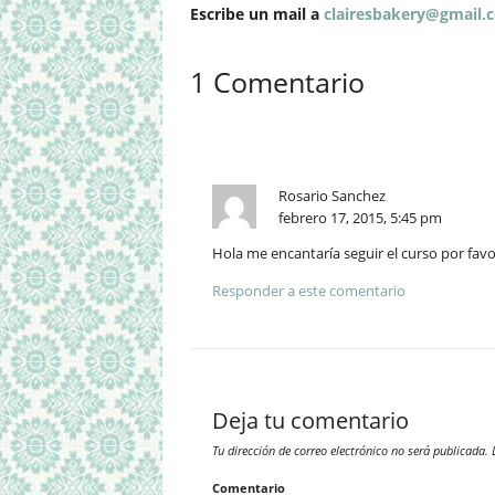
Escribe un mail a
clairesbakery@gmail.
1 Comentario
Rosario Sanchez
febrero 17, 2015, 5:45 pm
Hola me encantaría seguir el curso por fav
Responder a este comentario
Deja tu comentario
Tu dirección de correo electrónico no será publicada.
L
Comentario