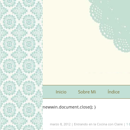
Inicio
Sobre Mi
Índice
newwin.document.close(); }
marzo 8, 2012 | Entrando en la Cocina con Claire |
1 