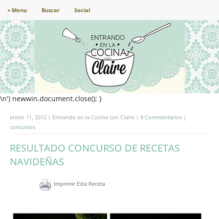
+ Menu
Buscar
Social
\n') newwin.document.close(); }
enero 11, 2012 | Entrando en la Cocina con Claire |
9 Commentarios
|
concursos
RESULTADO CONCURSO DE RECETAS
NAVIDEÑAS
Imprimir Esta Receta